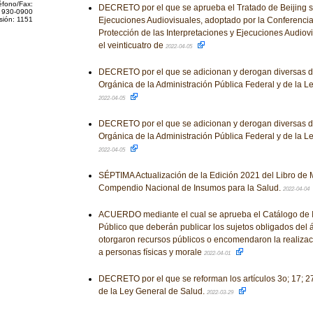
éfono/Fax:
DECRETO por el que se aprueba el Tratado de Beijing so
 930-0900
sión: 1151
Ejecuciones Audiovisuales, adoptado por la Conferencia
Protección de las Interpretaciones y Ejecuciones Audiovi
el veinticuatro de
2022-04-05
DECRETO por el que se adicionan y derogan diversas di
Orgánica de la Administración Pública Federal y de la L
2022-04-05
DECRETO por el que se adicionan y derogan diversas di
Orgánica de la Administración Pública Federal y de la L
2022-04-05
SÉPTIMA Actualización de la Edición 2021 del Libro de M
Compendio Nacional de Insumos para la Salud.
2022-04-04
ACUERDO mediante el cual se aprueba el Catálogo de I
Público que deberán publicar los sujetos obligados del 
otorgaron recursos públicos o encomendaron la realizac
a personas físicas y morale
2022-04-01
DECRETO por el que se reforman los artículos 3o; 17; 27
de la Ley General de Salud.
2022-03-29