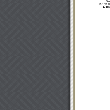
Tel
+52 (999)
Exten