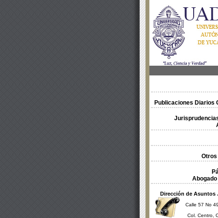
Publicaciones Diarios O
Jurisprudencias
Otros
Pá
Abogado 
Dirección de Asuntos 
Calle 57 No 49
Col. Centro, 