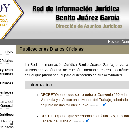
Hoy es:
Domi
Publicaciones Diarios Oficiales
Inicio
ficiales
La Red de Información Jurídica Benito Juárez García, envía a
 y Tesis
Universidad Autónoma de Yucatán, mediante correo electrónico,
Aisladas
actual que pueda ser útil para el desarrollo de sus actividades.
Enlaces
Información
 enlaces
DECRETO por el que se aprueba el Convenio 190 sobre 
Violencia y el Acoso en el Mundo del Trabajo, adoptado 
gina del
de junio de dos mil diecinueve.
General
2022-04-06
Jurídicos
DECRETO por el que se reforma el artículo 176, fracción 
Federal del Trabajo.
1 A x 60 y
2022-04-05
62
C.P. 97000