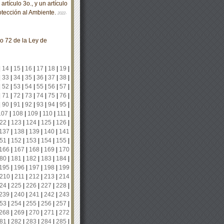
tículo 3o., y un artículo
rotección al Ambiente.
2022-
lo 72 de la Ley de
|
14
|
15
|
16
|
17
|
18
|
19
|
|
33
|
34
|
35
|
36
|
37
|
38
|
|
52
|
53
|
54
|
55
|
56
|
57
|
|
71
|
72
|
73
|
74
|
75
|
76
|
|
90
|
91
|
92
|
93
|
94
|
95
|
107
|
108
|
109
|
110
|
111
|
22
|
123
|
124
|
125
|
126
|
137
|
138
|
139
|
140
|
141
51
|
152
|
153
|
154
|
155
|
166
|
167
|
168
|
169
|
170
80
|
181
|
182
|
183
|
184
|
195
|
196
|
197
|
198
|
199
210
|
211
|
212
|
213
|
214
24
|
225
|
226
|
227
|
228
|
239
|
240
|
241
|
242
|
243
53
|
254
|
255
|
256
|
257
|
268
|
269
|
270
|
271
|
272
81
|
282
|
283
|
284
|
285
|