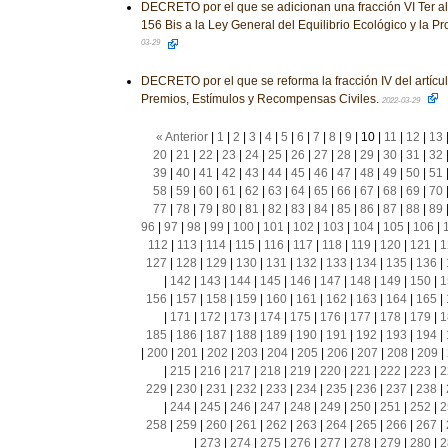
DECRETO por el que se adicionan una fracción VI Ter al ar
156 Bis a la Ley General del Equilibrio Ecológico y la P
03-29
DECRETO por el que se reforma la fracción IV del artícu
Premios, Estímulos y Recompensas Civiles.
2022-03-29
« Anterior
|
1
|
2
|
3
|
4
|
5
|
6
|
7
|
8
|
9
|
10
|
11
|
12
|
13
20
|
21
|
22
|
23
|
24
|
25
|
26
|
27
|
28
|
29
|
30
|
31
|
32
39
|
40
|
41
|
42
|
43
|
44
|
45
|
46
|
47
|
48
|
49
|
50
|
51
58
|
59
|
60
|
61
|
62
|
63
|
64
|
65
|
66
|
67
|
68
|
69
|
70
77
|
78
|
79
|
80
|
81
|
82
|
83
|
84
|
85
|
86
|
87
|
88
|
89
96
|
97
|
98
|
99
|
100
|
101
|
102
|
103
|
104
|
105
|
106
|
112
|
113
|
114
|
115
|
116
|
117
|
118
|
119
|
120
|
121
|
1
127
|
128
|
129
|
130
|
131
|
132
|
133
|
134
|
135
|
136
|
|
142
|
143
|
144
|
145
|
146
|
147
|
148
|
149
|
150
|
1
156
|
157
|
158
|
159
|
160
|
161
|
162
|
163
|
164
|
165
|
|
171
|
172
|
173
|
174
|
175
|
176
|
177
|
178
|
179
|
1
185
|
186
|
187
|
188
|
189
|
190
|
191
|
192
|
193
|
194
|
|
200
|
201
|
202
|
203
|
204
|
205
|
206
|
207
|
208
|
209
|
|
215
|
216
|
217
|
218
|
219
|
220
|
221
|
222
|
223
|
2
229
|
230
|
231
|
232
|
233
|
234
|
235
|
236
|
237
|
238
|
|
244
|
245
|
246
|
247
|
248
|
249
|
250
|
251
|
252
|
2
258
|
259
|
260
|
261
|
262
|
263
|
264
|
265
|
266
|
267
|
|
273
|
274
|
275
|
276
|
277
|
278
|
279
|
280
|
2