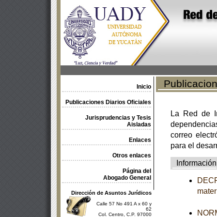
Publicacione
Inicio
Publicaciones Diarios Oficiales
La Red de In
Jurisprudencias y Tesis
dependencia
Aisladas
correo electr
Enlaces
para el desar
Otros enlaces
Información
Página del
Abogado General
DECRE
mater
Dirección de Asuntos Jurídicos
Calle 57 No 491 A x 60 y
62
NORM
Col. Centro, C.P. 97000