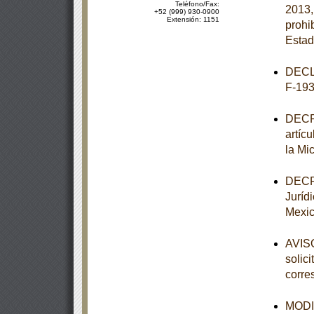
Teléfono/Fax:
2013,
+52 (999) 930-0900
Extensión: 1151
prohi
Estad
DECL
F-193
DECRE
artíc
la Mi
DECRE
Juríd
Mexic
AVISO
solic
corre
MODIF