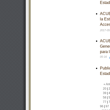
Esta
ACUER
la Es
Acces
2017-05
ACUER
Gener
para 
05-16
Publi
Esta
« Ant
20
|
39
|
58
|
77
|
96
|
97