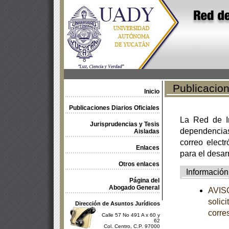
Publicacione
Inicio
Publicaciones Diarios Oficiales
La Red de In
Jurisprudencias y Tesis
dependencia
Aisladas
correo electr
Enlaces
para el desar
Otros enlaces
Información
Página del
Abogado General
AVISO
solic
Dirección de Asuntos Jurídicos
corre
Calle 57 No 491 A x 60 y
62
Col. Centro, C.P. 97000