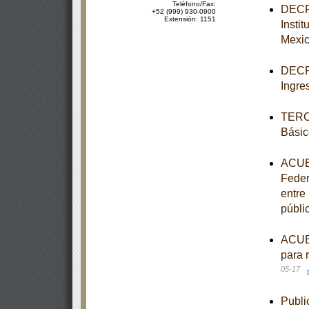
Teléfono/Fax:
DECRE
+52 (999) 930-0900
Extensión: 1151
Insti
Mexi
DECRE
Ingre
TERCE
Básic
ACUER
Feder
entre
públi
ACUER
para 
05-17
Publi