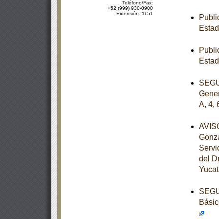
Teléfono/Fax:
+52 (999) 930-0900
Extensión: 1151
Publi
Estad
Publi
Estad
SEGUN
Gener
A, 4, 
AVISO
Gonzá
Servi
del D
Yucat
SEGUN
Básic