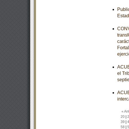
Publi
Estad
CONVE
trans
carác
Forta
ejerc
ACUER
el Tri
septi
ACUER
inter
« Ant
20
|
39
|
58
|