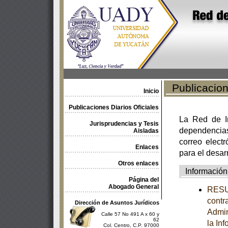
Publicacione
Inicio
Publicaciones Diarios Oficiales
La Red de In
Jurisprudencias y Tesis
dependencia
Aisladas
correo electr
Enlaces
para el desar
Otros enlaces
Información
Página del
Abogado General
RESUM
contr
Dirección de Asuntos Jurídicos
Admin
Calle 57 No 491 A x 60 y
62
la In
Col. Centro, C.P. 97000