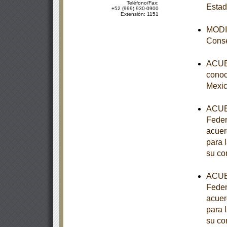
Teléfono/Fax:
Estad
+52 (999) 930-0900
Extensión: 1151
MODIF
Conse
ACUER
conoce
Mexic
ACUER
Feder
acuer
para 
su co
ACUER
Feder
acuer
para 
su co