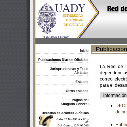
Publicacione
Inicio
Publicaciones Diarios Oficiales
La Red de In
Jurisprudencias y Tesis
dependencia
Aisladas
correo electr
Enlaces
para el desar
Otros enlaces
Información
Página del
Abogado General
DECLA
de or
Dirección de Asuntos Jurídicos
Calle 57 No 491 A x 60 y
62
Publi
Col. Centro, C.P. 97000