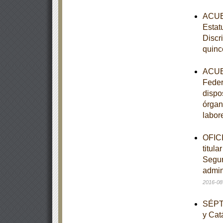
ACUER
Estat
Discr
quinc
ACUER
Feder
dispo
órgan
labor
OFICI
titula
Seguro
admini
2016-08
SÉPTI
y Cat