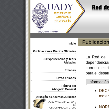
Publicacione
Inicio
Publicaciones Diarios Oficiales
La Red de In
Jurisprudencias y Tesis
dependencia
Aisladas
correo electr
Enlaces
para el desar
Otros enlaces
Información
Página del
Abogado General
DECRE
mater
Dirección de Asuntos Jurídicos
Calle 57 No 491 A x 60 y
62
NORM
Col. Centro, C.P. 97000