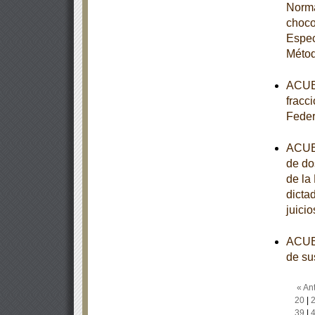
Norma
choco
Espec
Métod
ACUER
fracci
Feder
ACUER
de do
de la
dicta
juici
ACUER
de su
« Ant
20
|
39
|