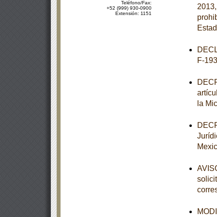
Teléfono/Fax:
2013,
+52 (999) 930-0900
Extensión: 1151
prohi
Estad
DECL
F-193
DECRE
artíc
la Mi
DECRE
Juríd
Mexic
AVISO
solic
corre
MODIF