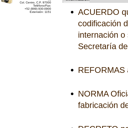
Col. Centro, C.P. 97000
Teléfono/Fax:
+52 (999) 930-0900
ACUERDO que m
Extensión: 1151
codificación 
internación o 
Secretaría d
REFORMAS al 
NORMA Ofici
fabricación 