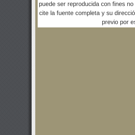
puede ser reproducida con fines no 
cite la fuente completa y su direcci
previo por es