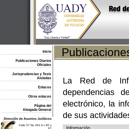
Publicaciones 
Inicio
Publicaciones Diarios
Oficiales
Jurisprudencias y Tesis
La Red de Info
Aisladas
Enlaces
dependencias de
Otros enlaces
electrónico, la in
Página del
Abogado General
de sus actividade
Dirección de Asuntos Jurídicos
Calle 57 No 491 A x 60 y
Información
62