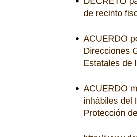
DECRETO para 
de recinto fis
ACUERDO por e
Direcciones 
Estatales de 
ACUERDO media
inhábiles del
Protección d