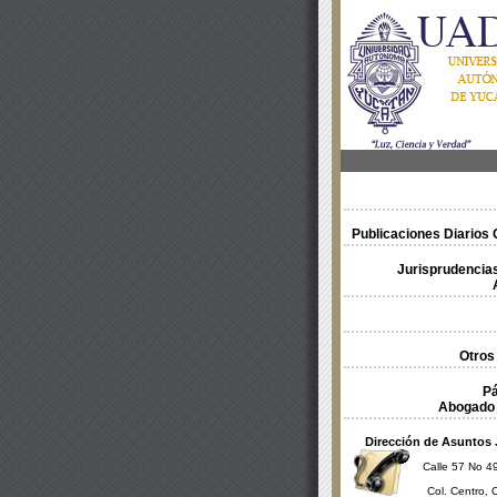
Publicaciones Diarios O
Jurisprudencias
Otros
Pá
Abogado 
Dirección de Asuntos 
Calle 57 No 49
Col. Centro, 