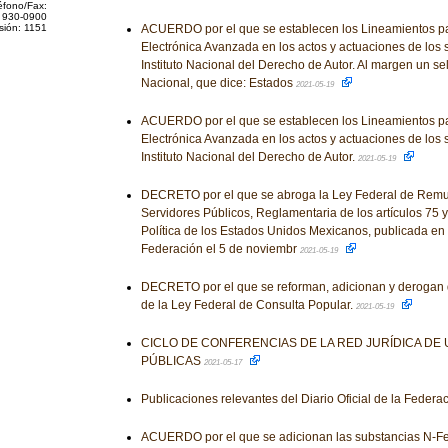
éfono/Fax:
 930-0900
sión: 1151
ACUERDO por el que se establecen los Lineamientos par
Electrónica Avanzada en los actos y actuaciones de los 
Instituto Nacional del Derecho de Autor. Al margen un se
Nacional, que dice: Estados
2021-05-19
ACUERDO por el que se establecen los Lineamientos par
Electrónica Avanzada en los actos y actuaciones de los 
Instituto Nacional del Derecho de Autor.
2021-05-19
DECRETO por el que se abroga la Ley Federal de Remu
Servidores Públicos, Reglamentaria de los artículos 75 y
Política de los Estados Unidos Mexicanos, publicada en el
Federación el 5 de noviembr
2021-05-19
DECRETO por el que se reforman, adicionan y derogan 
de la Ley Federal de Consulta Popular.
2021-05-19
CICLO DE CONFERENCIAS DE LA RED JURÍDICA DE
PÚBLICAS
2021-05-17
Publicaciones relevantes del Diario Oficial de la Federa
ACUERDO por el que se adicionan las substancias N-Fen