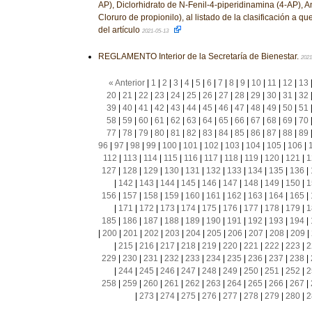
AP), Diclorhidrato de N-Fenil-4-piperidinamina (4-AP), A
Cloruro de propionilo), al listado de la clasificación a que 
del artículo
2021-05-13
REGLAMENTO Interior de la Secretaría de Bienestar.
2021
« Anterior
|
1
|
2
|
3
|
4
|
5
|
6
|
7
|
8
|
9
|
10
|
11
|
12
|
13
20
|
21
|
22
|
23
|
24
|
25
|
26
|
27
|
28
|
29
|
30
|
31
|
32
39
|
40
|
41
|
42
|
43
|
44
|
45
|
46
|
47
|
48
|
49
|
50
|
51
58
|
59
|
60
|
61
|
62
|
63
|
64
|
65
|
66
|
67
|
68
|
69
|
70
77
|
78
|
79
|
80
|
81
|
82
|
83
|
84
|
85
|
86
|
87
|
88
|
89
96
|
97
|
98
|
99
|
100
|
101
|
102
|
103
|
104
|
105
|
106
|
112
|
113
|
114
|
115
|
116
|
117
|
118
|
119
|
120
|
121
|
1
127
|
128
|
129
|
130
|
131
|
132
|
133
|
134
|
135
|
136
|
|
142
|
143
|
144
|
145
|
146
|
147
|
148
|
149
|
150
|
1
156
|
157
|
158
|
159
|
160
|
161
|
162
|
163
|
164
|
165
|
|
171
|
172
|
173
|
174
|
175
|
176
|
177
|
178
|
179
|
1
185
|
186
|
187
|
188
|
189
|
190
|
191
|
192
|
193
|
194
|
|
200
|
201
|
202
|
203
|
204
|
205
|
206
|
207
|
208
|
209
|
|
215
|
216
|
217
|
218
|
219
|
220
|
221
|
222
|
223
|
2
229
|
230
|
231
|
232
|
233
|
234
|
235
|
236
|
237
|
238
|
|
244
|
245
|
246
|
247
|
248
|
249
|
250
|
251
|
252
|
2
258
|
259
|
260
|
261
|
262
|
263
|
264
|
265
|
266
|
267
|
|
273
|
274
|
275
|
276
|
277
|
278
|
279
|
280
|
2