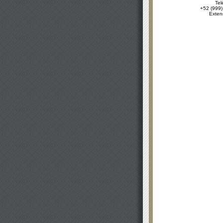
Tel
+52 (999)
Exten