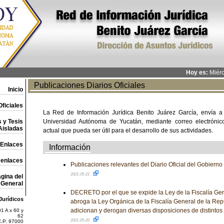
Hoy es:
Miérc
Publicaciones Diarios Oficiales
Inicio
ficiales
La Red de Información Jurídica Benito Juárez García, envía a
 y Tesis
Universidad Autónoma de Yucatán, mediante correo electrónico,
Aisladas
actual que pueda ser útil para el desarrollo de sus actividades.
Enlaces
Información
 enlaces
Publicaciones relevantes del Diario Oficial del Gobiern
2021-05-21
gina del
General
DECRETO por el que se expide la Ley de la Fiscalía Gen
Jurídicos
abroga la Ley Orgánica de la Fiscalía General de la Rep
adicionan y derogan diversas disposiciones de distintos
1 A x 60 y
62
2021-05-20
C.P. 97000