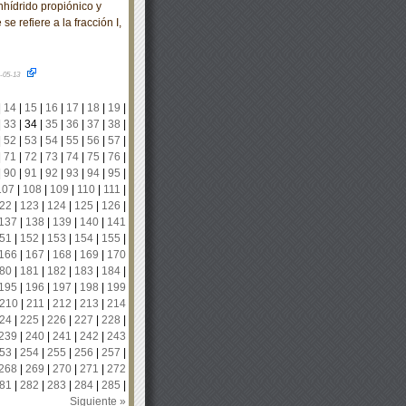
nhídrido propiónico y
se refiere a la fracción I,
-05-13
|
14
|
15
|
16
|
17
|
18
|
19
|
|
33
|
34
|
35
|
36
|
37
|
38
|
|
52
|
53
|
54
|
55
|
56
|
57
|
|
71
|
72
|
73
|
74
|
75
|
76
|
|
90
|
91
|
92
|
93
|
94
|
95
|
107
|
108
|
109
|
110
|
111
|
22
|
123
|
124
|
125
|
126
|
137
|
138
|
139
|
140
|
141
51
|
152
|
153
|
154
|
155
|
166
|
167
|
168
|
169
|
170
80
|
181
|
182
|
183
|
184
|
195
|
196
|
197
|
198
|
199
210
|
211
|
212
|
213
|
214
24
|
225
|
226
|
227
|
228
|
239
|
240
|
241
|
242
|
243
53
|
254
|
255
|
256
|
257
|
268
|
269
|
270
|
271
|
272
81
|
282
|
283
|
284
|
285
|
Siguiente »