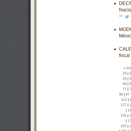
DECRE
Nacio
04
MODIF
Méxi
CALEN
fisca
« Ant
20
|
39
|
58
|
77
|
96
|
97
112
|
127
|
|
1
156
|
|
1
185
|