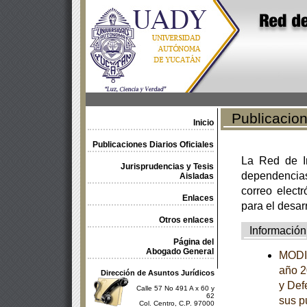
Publicacione
Inicio
Publicaciones Diarios Oficiales
La Red de In
Jurisprudencias y Tesis
dependencia
Aisladas
correo electr
Enlaces
para el desar
Otros enlaces
Información
Página del
Abogado General
MODIF
año 2
Dirección de Asuntos Jurídicos
y Def
Calle 57 No 491 A x 60 y
62
sus p
Col. Centro, C.P. 97000