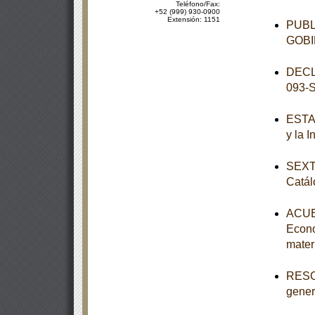
Teléfono/Fax:
+52 (999) 930-0900
Extensión: 1151
PUBL
GOBI
DECL
093-
ESTAT
y la 
SEXTA
Catál
ACUER
Econo
mater
RESOL
genera