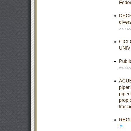
Feder
DECRE
diver
2021-05
CICL
UNIV
Publi
2021-05
ACUER
piper
piper
propio
fracci
REGLA