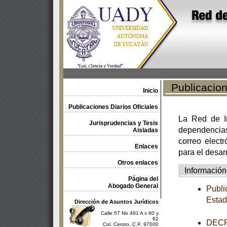
Publicacione
Inicio
Publicaciones Diarios Oficiales
La Red de In
Jurisprudencias y Tesis
dependencia
Aisladas
correo electr
Enlaces
para el desar
Otros enlaces
Información
Página del
Abogado General
Publi
Estad
Dirección de Asuntos Jurídicos
Calle 57 No 491 A x 60 y
62
DECRE
Col. Centro, C.P. 97000