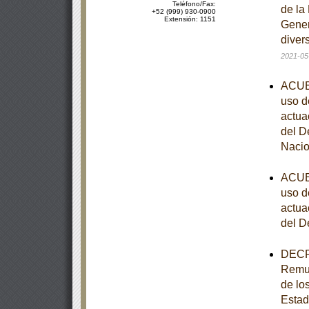
Teléfono/Fax:
de la
+52 (999) 930-0900
Extensión: 1151
Gener
diver
2021-05
ACUER
uso d
actua
del D
Nacio
ACUER
uso d
actua
del D
DECRE
Remun
de los
Estad