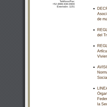
Teléfono/Fax:
+52 (999) 930-0900
Extensión: 1151
DECRE
Asoci
de ma
REGLA
del T
REGLA
Artícu
Vivie
AVISO
Norma
Socia
LINEA
Órgan
Feder
la Se