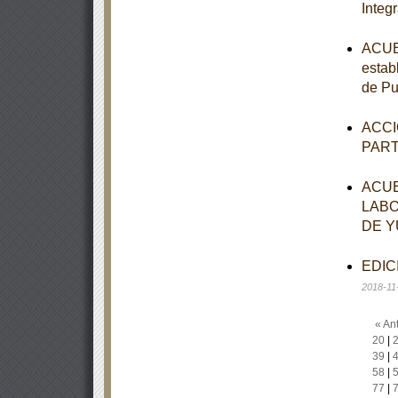
Integr
ACUER
establ
de Pu
ACCI
PAR
ACUE
LABO
DE Y
EDICI
2018-11
« Ant
20
|
39
|
58
|
77
|