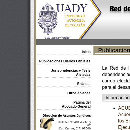
Publicacione
Inicio
Publicaciones Diarios Oficiales
La Red de In
Jurisprudencias y Tesis
dependencia
Aisladas
correo electr
Enlaces
para el desar
Otros enlaces
Información
Página del
Abogado General
ACUER
Acuer
Dirección de Asuntos Jurídicos
los E
Calle 57 No 491 A x 60 y
62
Ejecu
Col. Centro, C.P. 97000