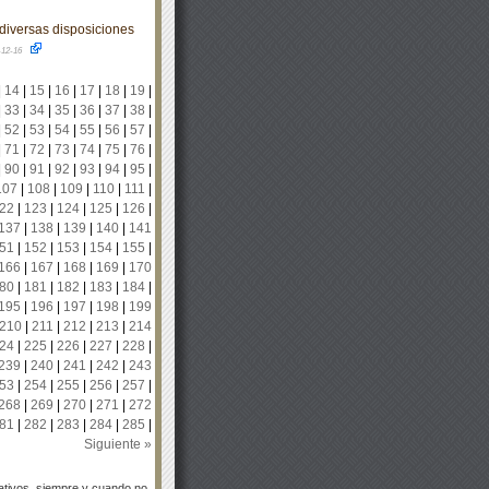
diversas disposiciones
-12-16
|
14
|
15
|
16
|
17
|
18
|
19
|
|
33
|
34
|
35
|
36
|
37
|
38
|
|
52
|
53
|
54
|
55
|
56
|
57
|
|
71
|
72
|
73
|
74
|
75
|
76
|
|
90
|
91
|
92
|
93
|
94
|
95
|
107
|
108
|
109
|
110
|
111
|
22
|
123
|
124
|
125
|
126
|
137
|
138
|
139
|
140
|
141
51
|
152
|
153
|
154
|
155
|
166
|
167
|
168
|
169
|
170
80
|
181
|
182
|
183
|
184
|
195
|
196
|
197
|
198
|
199
210
|
211
|
212
|
213
|
214
24
|
225
|
226
|
227
|
228
|
239
|
240
|
241
|
242
|
243
53
|
254
|
255
|
256
|
257
|
268
|
269
|
270
|
271
|
272
81
|
282
|
283
|
284
|
285
|
Siguiente »
tivos, siempre y cuando no