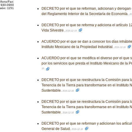
éfono/Fax:
 930-0900
sión: 1151
DECRETO por el que se reforman, adicionan y derogan 
del Reglamento Interior de la Secretaría de Economía.
20
DECRETO por el que se reforma y adiciona el artículo 1
Vida Silvestre.
2016-12-19
ACUERDO por el que se dan a conocer los días inhábile
Instituto Mexicano de la Propiedad Industrial.
2016-12-16
ACUERDO por el que se modifica el diverso por el que se
por los servicios que presta el Instituto Mexicano de la P
16
DECRETO por el que se reestructura la Comisión para la
Tenencia de la Tierra para transformarse en el Instituto 
Sustentable.
2016-12-16
DECRETO por el que se reestructura la Comisión para la
Tenencia de la Tierra para transformarse en el Instituto 
Sustentable.
2016-12-16
DECRETO por el que se reforman y adicionan los artícul
General de Salud.
2016-12-16