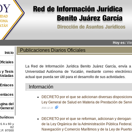
Hoy es:
Vie
Publicaciones Diarios Oficiales
Inicio
ficiales
La Red de Información Jurídica Benito Juárez García, envía a
 y Tesis
Universidad Autónoma de Yucatán, mediante correo electrónico,
Aisladas
actual que pueda ser útil para el desarrollo de sus actividades.
Enlaces
Información
 enlaces
DECRETO por el que se adicionan diversas disposicion
Ley General de Salud en Materia de Prestación de Servi
gina del
General
2016-12-19
Jurídicos
DECRETO por el que se reforman, adicionan y derogan 
de la Ley Orgánica de la Administración Pública Federal,
1 A x 60 y
62
Navegación y Comercio Marítimos y de la Ley de Puerto
C.P. 97000