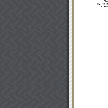
Tel
+52 (999)
Exten