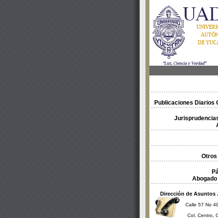
Publicaciones Diarios O
Jurisprudencias
Otros
Pá
Abogado 
Dirección de Asuntos 
Calle 57 No 49
Col. Centro, 