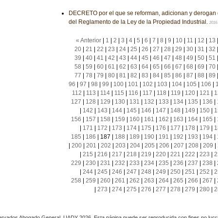
DECRETO por el que se reforman, adicionan y derogan 
del Reglamento de la Ley de la Propiedad Industrial.
2016
« Anterior
|
1
|
2
|
3
|
4
|
5
|
6
|
7
|
8
|
9
|
10
|
11
|
12
|
13
20
|
21
|
22
|
23
|
24
|
25
|
26
|
27
|
28
|
29
|
30
|
31
|
32
39
|
40
|
41
|
42
|
43
|
44
|
45
|
46
|
47
|
48
|
49
|
50
|
51
58
|
59
|
60
|
61
|
62
|
63
|
64
|
65
|
66
|
67
|
68
|
69
|
70
77
|
78
|
79
|
80
|
81
|
82
|
83
|
84
|
85
|
86
|
87
|
88
|
89
96
|
97
|
98
|
99
|
100
|
101
|
102
|
103
|
104
|
105
|
106
|
112
|
113
|
114
|
115
|
116
|
117
|
118
|
119
|
120
|
121
|
1
127
|
128
|
129
|
130
|
131
|
132
|
133
|
134
|
135
|
136
|
|
142
|
143
|
144
|
145
|
146
|
147
|
148
|
149
|
150
|
1
156
|
157
|
158
|
159
|
160
|
161
|
162
|
163
|
164
|
165
|
|
171
|
172
|
173
|
174
|
175
|
176
|
177
|
178
|
179
|
1
185
|
186
|
187
|
188
|
189
|
190
|
191
|
192
|
193
|
194
|
|
200
|
201
|
202
|
203
|
204
|
205
|
206
|
207
|
208
|
209
|
|
215
|
216
|
217
|
218
|
219
|
220
|
221
|
222
|
223
|
2
229
|
230
|
231
|
232
|
233
|
234
|
235
|
236
|
237
|
238
|
|
244
|
245
|
246
|
247
|
248
|
249
|
250
|
251
|
252
|
2
258
|
259
|
260
|
261
|
262
|
263
|
264
|
265
|
266
|
267
|
|
273
|
274
|
275
|
276
|
277
|
278
|
279
|
280
|
2
rvados Abogado General, UADY 2026. Esta página puede ser reproducida con fines no lucra