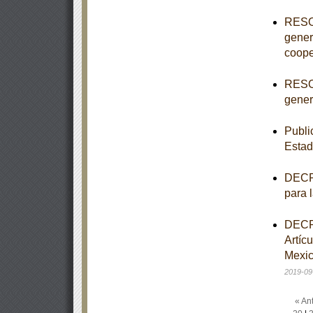
RESOL
gener
coope
RESOL
genera
Publi
Estad
DECRE
para 
DECRE
Artíc
Mexic
2019-09
« Ant