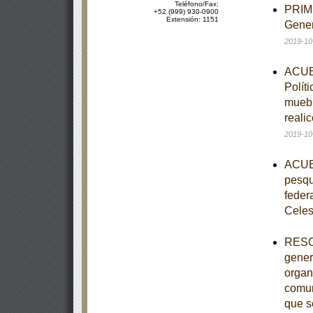
Teléfono/Fax:
PRIME
+52 (999) 930-0900
Extensión: 1151
Gener
2019-10
ACUER
Polít
muebl
reali
2019-10
ACUER
pesqu
feder
Celes
RESOL
gener
organ
comun
que s