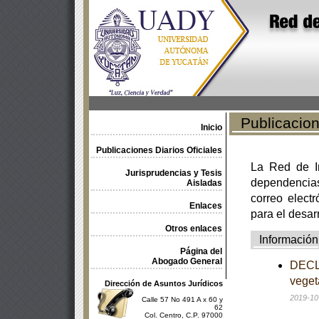
Publicacione
Inicio
Publicaciones Diarios Oficiales
La Red de In
Jurisprudencias y Tesis
dependencia
Aisladas
correo electr
Enlaces
para el desar
Otros enlaces
Información
Página del
Abogado General
DECLA
veget
Dirección de Asuntos Jurídicos
2019-10
Calle 57 No 491 A x 60 y
62
Col. Centro, C.P. 97000