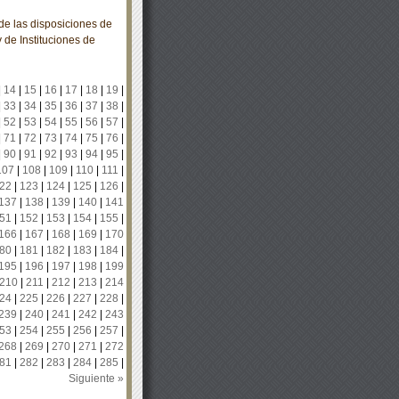
e las disposiciones de
y de Instituciones de
|
14
|
15
|
16
|
17
|
18
|
19
|
|
33
|
34
|
35
|
36
|
37
|
38
|
|
52
|
53
|
54
|
55
|
56
|
57
|
|
71
|
72
|
73
|
74
|
75
|
76
|
|
90
|
91
|
92
|
93
|
94
|
95
|
107
|
108
|
109
|
110
|
111
|
22
|
123
|
124
|
125
|
126
|
137
|
138
|
139
|
140
|
141
51
|
152
|
153
|
154
|
155
|
166
|
167
|
168
|
169
|
170
80
|
181
|
182
|
183
|
184
|
195
|
196
|
197
|
198
|
199
210
|
211
|
212
|
213
|
214
24
|
225
|
226
|
227
|
228
|
239
|
240
|
241
|
242
|
243
53
|
254
|
255
|
256
|
257
|
268
|
269
|
270
|
271
|
272
81
|
282
|
283
|
284
|
285
|
Siguiente »