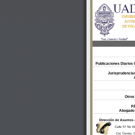
Publicaciones Diarios O
Jurisprudencias
Otros
Pá
Abogado 
Dirección de Asuntos 
Calle 57 No 49
Col. Centro, 