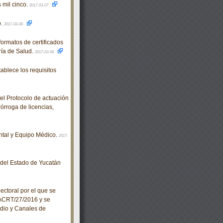
 mil cinco.
2017-03-07
o.
2017-03-06
rmatos de certificados
ría de Salud.
2017-03-06
lece los requisitos
el Protocolo de actuación
órroga de licencias,
ntal y Equipo Médico.
2017-
o del Estado de Yucatán
ctoral por el que se
/ACRT/27/2016 y se
adio y Canales de