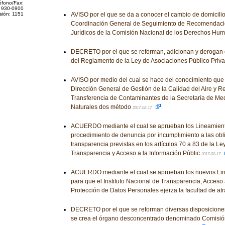
éfono/Fax:
 930-0900
sión: 1151
AVISO por el que se da a conocer el cambio de domicilio 
Coordinación General de Seguimiento de Recomendaci
Jurídicos de la Comisión Nacional de los Derechos Hu
DECRETO por el que se reforman, adicionan y derogan 
del Reglamento de la Ley de Asociaciones Público Priv
AVISO por medio del cual se hace del conocimiento que 
Dirección General de Gestión de la Calidad del Aire y R
Transferencia de Contaminantes de la Secretaría de Me
Naturales dos método
2017-02-17
ACUERDO mediante el cual se aprueban los Lineamient
procedimiento de denuncia por incumplimiento a las obl
transparencia previstas en los artículos 70 a 83 de la L
Transparencia y Acceso a la Información Públic
2017-02-17
ACUERDO mediante el cual se aprueban los nuevos Li
para que el Instituto Nacional de Transparencia, Acceso 
Protección de Datos Personales ejerza la facultad de at
DECRETO por el que se reforman diversas disposiciones
se crea el órgano desconcentrado denominado Comisión