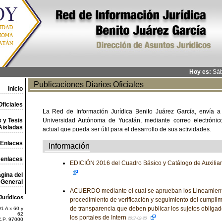
Hoy es:
Sáb
Publicaciones Diarios Oficiales
Inicio
ficiales
La Red de Información Jurídica Benito Juárez García, envía a
 y Tesis
Universidad Autónoma de Yucatán, mediante correo electrónico,
Aisladas
actual que pueda ser útil para el desarrollo de sus actividades.
Enlaces
Información
 enlaces
EDICIÓN 2016 del Cuadro Básico y Catálogo de Auxilia
gina del
General
ACUERDO mediante el cual se aprueban los Lineamient
Jurídicos
procedimiento de verificación y seguimiento del cumplim
de transparencia que deben publicar los sujetos obligad
1 A x 60 y
62
los portales de Intern
2017-02-20
C.P. 97000