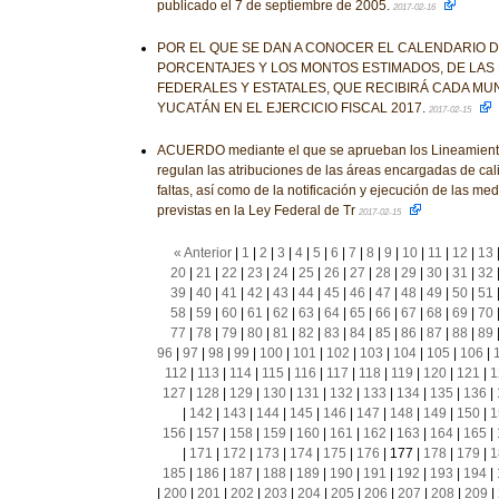
publicado el 7 de septiembre de 2005.
2017-02-16
POR EL QUE SE DAN A CONOCER EL CALENDARIO D
PORCENTAJES Y LOS MONTOS ESTIMADOS, DE LAS 
FEDERALES Y ESTATALES, QUE RECIBIRÁ CADA MUN
YUCATÁN EN EL EJERCICIO FISCAL 2017.
2017-02-15
ACUERDO mediante el que se aprueban los Lineamient
regulan las atribuciones de las áreas encargadas de cali
faltas, así como de la notificación y ejecución de las m
previstas en la Ley Federal de Tr
2017-02-15
« Anterior
|
1
|
2
|
3
|
4
|
5
|
6
|
7
|
8
|
9
|
10
|
11
|
12
|
13
20
|
21
|
22
|
23
|
24
|
25
|
26
|
27
|
28
|
29
|
30
|
31
|
32
39
|
40
|
41
|
42
|
43
|
44
|
45
|
46
|
47
|
48
|
49
|
50
|
51
58
|
59
|
60
|
61
|
62
|
63
|
64
|
65
|
66
|
67
|
68
|
69
|
70
77
|
78
|
79
|
80
|
81
|
82
|
83
|
84
|
85
|
86
|
87
|
88
|
89
96
|
97
|
98
|
99
|
100
|
101
|
102
|
103
|
104
|
105
|
106
|
112
|
113
|
114
|
115
|
116
|
117
|
118
|
119
|
120
|
121
|
1
127
|
128
|
129
|
130
|
131
|
132
|
133
|
134
|
135
|
136
|
|
142
|
143
|
144
|
145
|
146
|
147
|
148
|
149
|
150
|
1
156
|
157
|
158
|
159
|
160
|
161
|
162
|
163
|
164
|
165
|
|
171
|
172
|
173
|
174
|
175
|
176
|
177
|
178
|
179
|
1
185
|
186
|
187
|
188
|
189
|
190
|
191
|
192
|
193
|
194
|
|
200
|
201
|
202
|
203
|
204
|
205
|
206
|
207
|
208
|
209
|