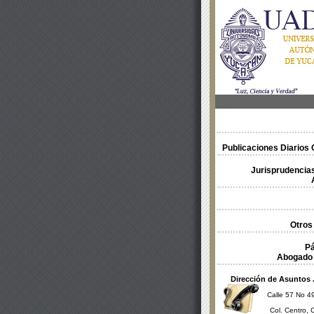
Publicaciones Diarios O
Jurisprudencias
Otros
Pá
Abogado 
Dirección de Asuntos 
Calle 57 No 49
Col. Centro, 