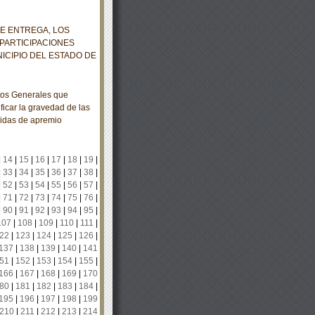
E ENTREGA, LOS
PARTICIPACIONES
ICIPIO DEL ESTADO DE
os Generales que
ficar la gravedad de las
edidas de apremio
|
14
|
15
|
16
|
17
|
18
|
19
|
|
33
|
34
|
35
|
36
|
37
|
38
|
|
52
|
53
|
54
|
55
|
56
|
57
|
|
71
|
72
|
73
|
74
|
75
|
76
|
|
90
|
91
|
92
|
93
|
94
|
95
|
107
|
108
|
109
|
110
|
111
|
22
|
123
|
124
|
125
|
126
|
137
|
138
|
139
|
140
|
141
51
|
152
|
153
|
154
|
155
|
166
|
167
|
168
|
169
|
170
80
|
181
|
182
|
183
|
184
|
195
|
196
|
197
|
198
|
199
210
|
211
|
212
|
213
|
214