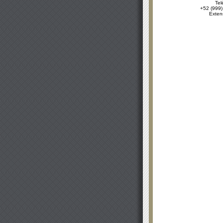
Tel
+52 (999)
Exten