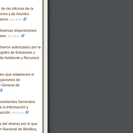
de las oficinas de la
ones y de Asuntos
manos.
2017-02-20
diversas disposiciones
adas.
2017-02-20
fueron autorizados por la
egistro de Emisiones y
dio Ambiente y Recursos
os que establecen el
igaciones de
ey General de
neamientos Generales
a la Información y
racción.
2017-02-16
 del diverso por el que
 Nacional de Bioética,