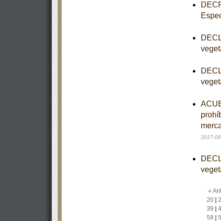
DECRE
Espec
DECLA
veget
DECLA
veget
ACUER
prohí
merca
2017-09
DECLA
veget
« Ant
20
|
39
|
58
|