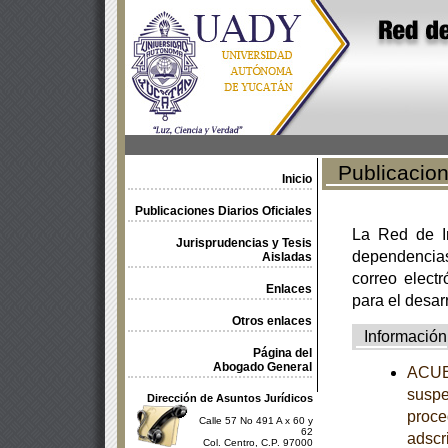
Publicacione
Inicio
Publicaciones Diarios Oficiales
La Red de In
Jurisprudencias y Tesis
dependencia
Aisladas
correo electr
Enlaces
para el desar
Otros enlaces
Información
Página del
Abogado General
ACUER
suspe
Dirección de Asuntos Jurídicos
proce
Calle 57 No 491 A x 60 y
62
adscr
Col. Centro, C.P. 97000