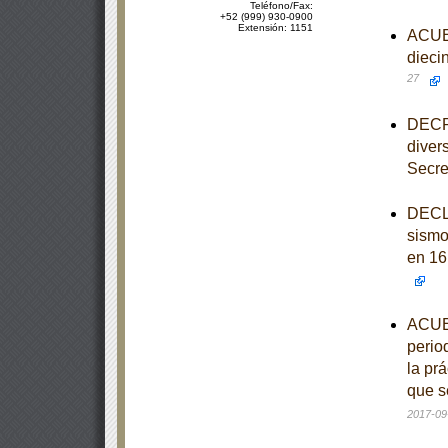
Teléfono/Fax:
+52 (999) 930-0900
Extensión: 1151
ACUER
dieci
27
DECRE
diver
Secre
DECLA
sismo
en 16
ACUER
perio
la pr
que s
2017-09