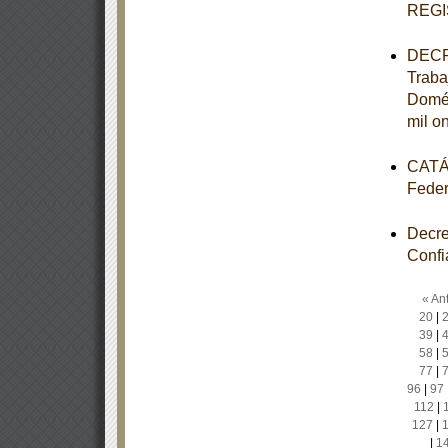
REGI
DECRE
Traba
Domés
mil o
CATÁL
Feder
Decre
Confi
« Ant
20
|
39
|
58
|
77
|
96
|
97
112
|
127
|
|
1