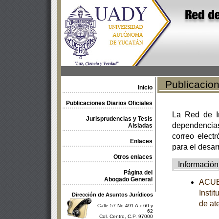
Publicacione
Inicio
Publicaciones Diarios Oficiales
La Red de In
Jurisprudencias y Tesis
dependencia
Aisladas
correo electr
Enlaces
para el desar
Otros enlaces
Información
Página del
Abogado General
ACUER
Insti
Dirección de Asuntos Jurídicos
de at
Calle 57 No 491 A x 60 y
62
Col. Centro, C.P. 97000