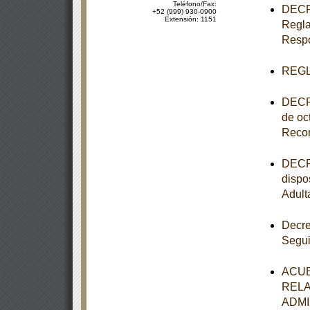
Teléfono/Fax:
DECRE
+52 (999) 930-0900
Extensión: 1151
Regla
Respo
REGL
DECRE
de oc
Recon
DECRE
dispo
Adult
Decre
Segui
ACUE
RELA
ADMI