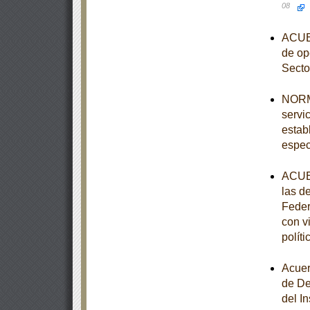
08
ACUER
de op
Secto
NORMA
servi
estab
espec
ACUER
las d
Feder
con v
polít
Acuer
de De
del I