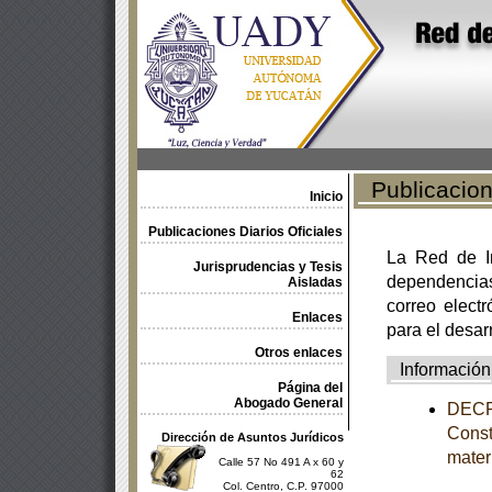
Publicacione
Inicio
Publicaciones Diarios Oficiales
La Red de In
Jurisprudencias y Tesis
dependencia
Aisladas
correo electr
Enlaces
para el desar
Otros enlaces
Información
Página del
Abogado General
DECRE
Const
Dirección de Asuntos Jurídicos
mater
Calle 57 No 491 A x 60 y
62
Col. Centro, C.P. 97000