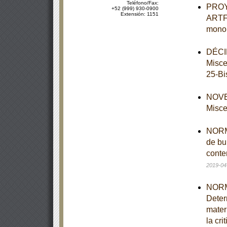
Teléfono/Fax:
PROY
+52 (999) 930-0900
Extensión: 1151
ARTF-
monol
DÉCIM
Misce
25-Bi
NOVEN
Misce
NORMA
de bu
conte
2019-04
NORM
Deter
mater
la cri