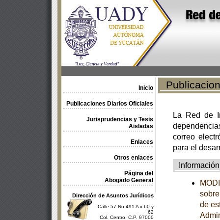
Publicacione
Inicio
Publicaciones Diarios Oficiales
La Red de In
Jurisprudencias y Tesis
dependencia
Aisladas
correo electr
Enlaces
para el desar
Otros enlaces
Información
Página del
Abogado General
MODIF
sobre
Dirección de Asuntos Jurídicos
de es
Calle 57 No 491 A x 60 y
62
Admin
Col. Centro, C.P. 97000