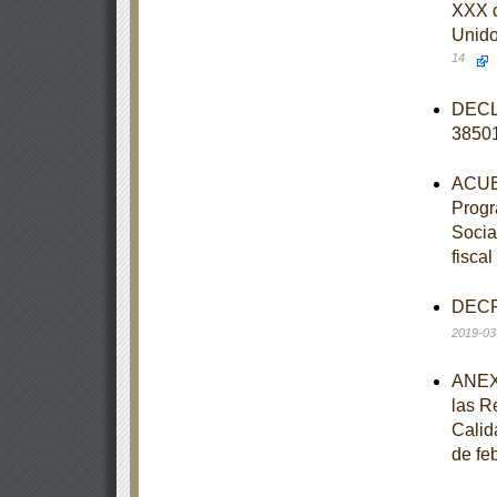
XXX d
Unido
14
DECLA
3850
ACUER
Progr
Social
fisca
DECRE
2019-03
ANEXO
las R
Calid
de fe