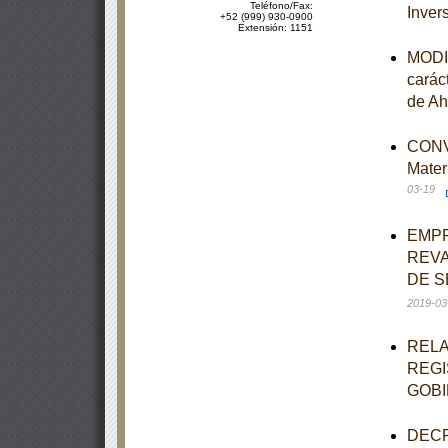
Teléfono/Fax:
Inver
+52 (999) 930-0900
Extensión: 1151
MODIF
carác
de Ah
CONVO
Mater
03-19
EMPR
REVA
DE S
2019-03
RELA
REGI
GOBI
DECRE