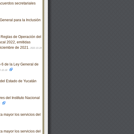
cuerdos secretariales
General para la Inclusión
 Reglas de Operación del
scal 2022, emitidas
diciembre de 2021.
2022-10-24
o 6 de la Ley General de
2-10-18
o del Estado de Yucatán
es del Instituto Nacional
3
 mayor los servicios del
 mayor los servicios del