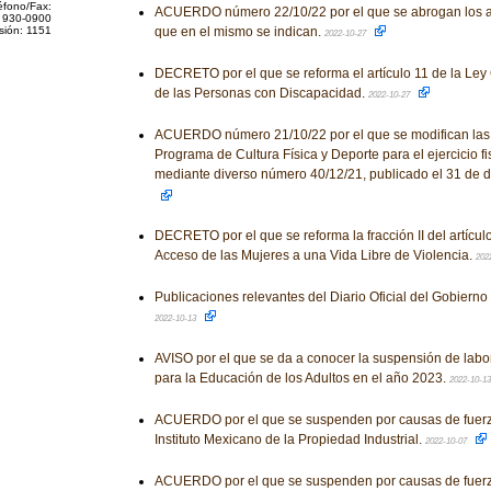
éfono/Fax:
ACUERDO número 22/10/22 por el que se abrogan los a
 930-0900
sión: 1151
que en el mismo se indican.
2022-10-27
DECRETO por el que se reforma el artículo 11 de la Ley 
de las Personas con Discapacidad.
2022-10-27
ACUERDO número 21/10/22 por el que se modifican las
Programa de Cultura Física y Deporte para el ejercicio fi
mediante diverso número 40/12/21, publicado el 31 de 
DECRETO por el que se reforma la fracción II del artícul
Acceso de las Mujeres a una Vida Libre de Violencia.
202
Publicaciones relevantes del Diario Oficial del Gobiern
2022-10-13
AVISO por el que se da a conocer la suspensión de labor
para la Educación de los Adultos en el año 2023.
2022-10-1
ACUERDO por el que se suspenden por causas de fuerza
Instituto Mexicano de la Propiedad Industrial.
2022-10-07
ACUERDO por el que se suspenden por causas de fuerza