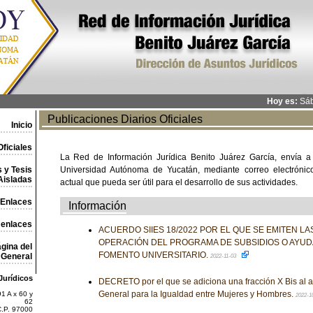
Hoy es:
Sáb
Publicaciones Diarios Oficiales
Inicio
ficiales
La Red de Información Jurídica Benito Juárez García, envía a
 y Tesis
Universidad Autónoma de Yucatán, mediante correo electrónico,
Aisladas
actual que pueda ser útil para el desarrollo de sus actividades.
Enlaces
Información
 enlaces
ACUERDO SIIES 18/2022 POR EL QUE SE EMITEN L
OPERACIÓN DEL PROGRAMA DE SUBSIDIOS O AYU
gina del
FOMENTO UNIVERSITARIO.
General
2022-11-03
Jurídicos
DECRETO por el que se adiciona una fracción X Bis al ar
General para la Igualdad entre Mujeres y Hombres.
1 A x 60 y
2022-1
62
C.P. 97000