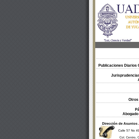
Publicaciones Diarios O
Jurisprudencias
Otros
Pá
Abogado 
Dirección de Asuntos 
Calle 57 No 49
Col. Centro, 