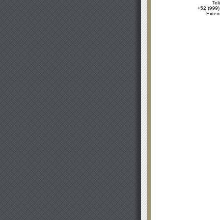
Tel
+52 (999)
Exten