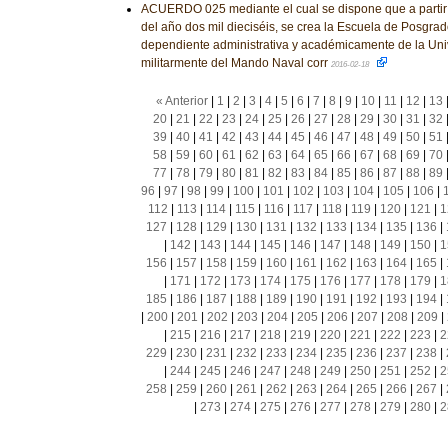
ACUERDO 025 mediante el cual se dispone que a partir 
del año dos mil dieciséis, se crea la Escuela de Posgra
dependiente administrativa y académicamente de la Uni
militarmente del Mando Naval corr
2016-02-18
« Anterior
|
1
|
2
|
3
|
4
|
5
|
6
|
7
|
8
|
9
|
10
|
11
|
12
|
13
20
|
21
|
22
|
23
|
24
|
25
|
26
|
27
|
28
|
29
|
30
|
31
|
32
39
|
40
|
41
|
42
|
43
|
44
|
45
|
46
|
47
|
48
|
49
|
50
|
51
58
|
59
|
60
|
61
|
62
|
63
|
64
|
65
|
66
|
67
|
68
|
69
|
70
77
|
78
|
79
|
80
|
81
|
82
|
83
|
84
|
85
|
86
|
87
|
88
|
89
96
|
97
|
98
|
99
|
100
|
101
|
102
|
103
|
104
|
105
|
106
|
112
|
113
|
114
|
115
|
116
|
117
|
118
|
119
|
120
|
121
|
1
127
|
128
|
129
|
130
|
131
|
132
|
133
|
134
|
135
|
136
|
|
142
|
143
|
144
|
145
|
146
|
147
|
148
|
149
|
150
|
1
156
|
157
|
158
|
159
|
160
|
161
|
162
|
163
|
164
|
165
|
|
171
|
172
|
173
|
174
|
175
|
176
|
177
|
178
|
179
|
1
185
|
186
|
187
|
188
|
189
|
190
|
191
|
192
|
193
|
194
|
|
200
|
201
|
202
|
203
|
204
|
205
|
206
|
207
|
208
|
209
|
|
215
|
216
|
217
|
218
|
219
|
220
|
221
|
222
|
223
|
2
229
|
230
|
231
|
232
|
233
|
234
|
235
|
236
|
237
|
238
|
|
244
|
245
|
246
|
247
|
248
|
249
|
250
|
251
|
252
|
2
258
|
259
|
260
|
261
|
262
|
263
|
264
|
265
|
266
|
267
|
|
273
|
274
|
275
|
276
|
277
|
278
|
279
|
280
|
2