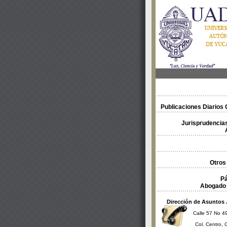
Publicaciones Diarios O
Jurisprudencias
Otros
Pá
Abogado 
Dirección de Asuntos 
Calle 57 No 49
Col. Centro, 