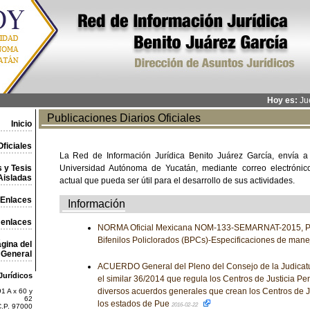
Hoy es:
Jue
Publicaciones Diarios Oficiales
Inicio
ficiales
La Red de Información Jurídica Benito Juárez García, envía a
 y Tesis
Universidad Autónoma de Yucatán, mediante correo electrónico,
Aisladas
actual que pueda ser útil para el desarrollo de sus actividades.
Enlaces
Información
 enlaces
NORMA Oficial Mexicana NOM-133-SEMARNAT-2015, Pro
Bifenilos Policlorados (BPCs)-Especificaciones de mane
gina del
General
ACUERDO General del Pleno del Consejo de la Judicatu
Jurídicos
el similar 36/2014 que regula los Centros de Justicia Pe
diversos acuerdos generales que crean los Centros de J
1 A x 60 y
62
los estados de Pue
2016-02-22
C.P. 97000