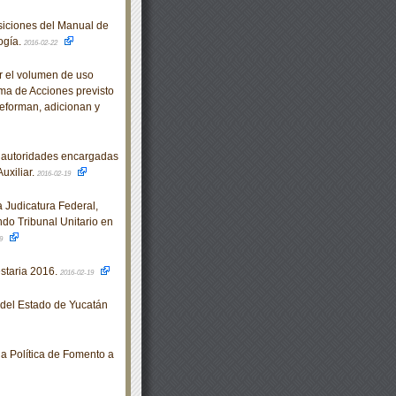
iciones del Manual de
ogía.
2016-02-22
 el volumen de uso
ama de Acciones previsto
 reforman, adicionan y
 autoridades encargadas
uxiliar.
2016-02-19
Judicatura Federal,
ndo Tribunal Unitario en
19
staria 2016.
2016-02-19
o del Estado de Yucatán
a Política de Fomento a