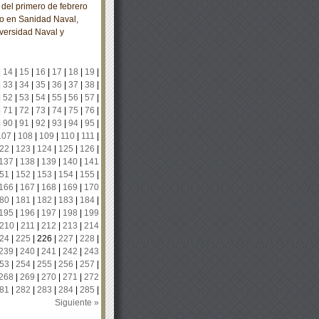
del primero de febrero
do en Sanidad Naval,
versidad Naval y
|
14
|
15
|
16
|
17
|
18
|
19
|
|
33
|
34
|
35
|
36
|
37
|
38
|
|
52
|
53
|
54
|
55
|
56
|
57
|
|
71
|
72
|
73
|
74
|
75
|
76
|
|
90
|
91
|
92
|
93
|
94
|
95
|
107
|
108
|
109
|
110
|
111
|
22
|
123
|
124
|
125
|
126
|
137
|
138
|
139
|
140
|
141
51
|
152
|
153
|
154
|
155
|
166
|
167
|
168
|
169
|
170
80
|
181
|
182
|
183
|
184
|
195
|
196
|
197
|
198
|
199
210
|
211
|
212
|
213
|
214
24
|
225
|
226
|
227
|
228
|
239
|
240
|
241
|
242
|
243
53
|
254
|
255
|
256
|
257
|
268
|
269
|
270
|
271
|
272
81
|
282
|
283
|
284
|
285
|
Siguiente »