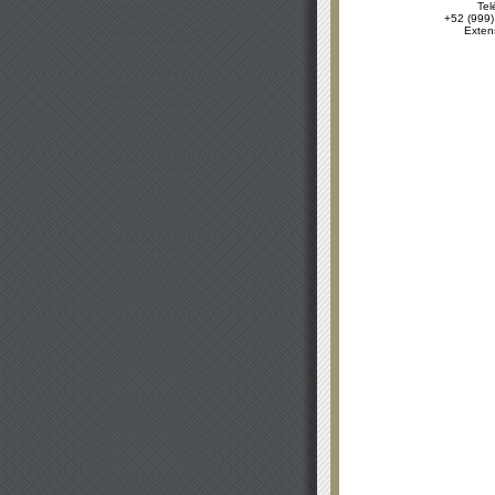
Tel
+52 (999)
Exten