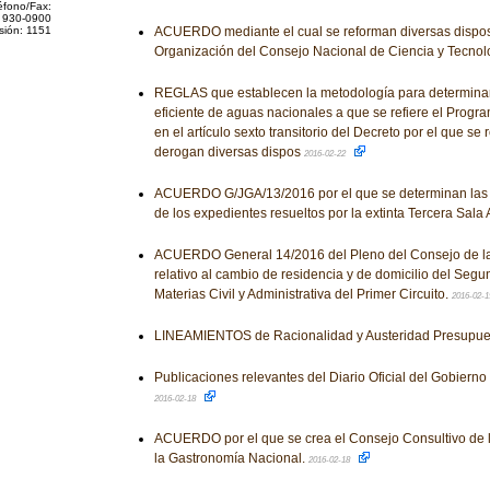
éfono/Fax:
 930-0900
sión: 1151
ACUERDO mediante el cual se reforman diversas dispos
Organización del Consejo Nacional de Ciencia y Tecnol
REGLAS que establecen la metodología para determinar
eficiente de aguas nacionales a que se refiere el Progr
en el artículo sexto transitorio del Decreto por el que se
derogan diversas dispos
2016-02-22
ACUERDO G/JGA/13/2016 por el que se determinan las
de los expedientes resueltos por la extinta Tercera Sala A
ACUERDO General 14/2016 del Pleno del Consejo de la 
relativo al cambio de residencia y de domicilio del Segu
Materias Civil y Administrativa del Primer Circuito.
2016-02-
LINEAMIENTOS de Racionalidad y Austeridad Presupue
Publicaciones relevantes del Diario Oficial del Gobiern
2016-02-18
ACUERDO por el que se crea el Consejo Consultivo de l
la Gastronomía Nacional.
2016-02-18