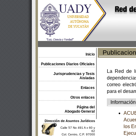
Publicacione
Inicio
Publicaciones Diarios Oficiales
La Red de In
Jurisprudencias y Tesis
dependencia
Aisladas
correo electr
Enlaces
para el desar
Otros enlaces
Información
Página del
Abogado General
ACUER
Acuer
Dirección de Asuntos Jurídicos
los E
Calle 57 No 491 A x 60 y
62
Ejecu
Col. Centro, C.P. 97000