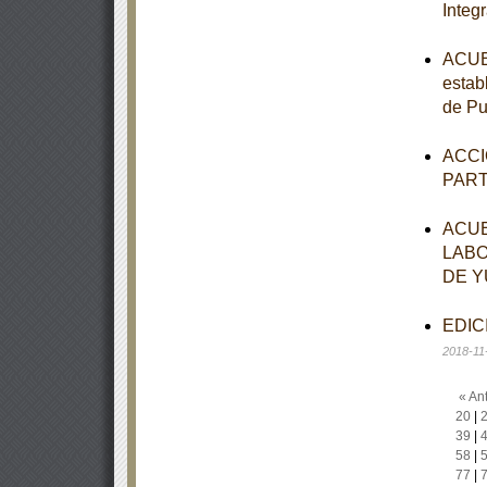
Integr
ACUER
establ
de Pu
ACCI
PAR
ACUE
LABO
DE Y
EDICI
2018-11
« Ant
20
|
39
|
58
|
77
|