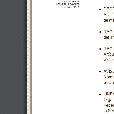
Teléfono/Fax:
+52 (999) 930-0900
Extensión: 1151
DECRE
Asoci
de ma
REGLA
del T
REGLA
Artícu
Vivie
AVISO
Norma
Socia
LINEA
Órgan
Feder
la Se