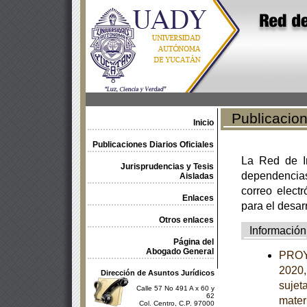
Publicacione
Inicio
Publicaciones Diarios Oficiales
La Red de In
Jurisprudencias y Tesis
dependencia
Aisladas
correo electr
Enlaces
para el desar
Otros enlaces
Información
Página del
Abogado General
PROY
2020,
Dirección de Asuntos Jurídicos
sujet
Calle 57 No 491 A x 60 y
62
mater
Col. Centro, C.P. 97000