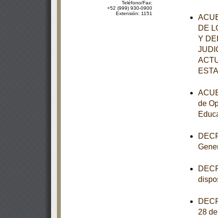
Teléfono/Fax:
+52 (999) 930-0900
Extensión: 1151
ACUE
DE L
Y DE
JUDI
ACTU
ESTA
ACUER
de Op
Educa
DECRE
Gener
DECRE
dispo
DECRE
28 de