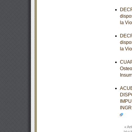
DECRE
dispo
la Vi
DECRE
dispo
la Vi
CUART
Osteo
Insum
ACUE
DISP
IMPU
INGR
« Ant