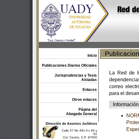
Publicacione
Inicio
Publicaciones Diarios Oficiales
La Red de In
Jurisprudencias y Tesis
dependencia
Aisladas
correo electr
Enlaces
para el desar
Otros enlaces
Información
Página del
Abogado General
NORM
Prote
Dirección de Asuntos Jurídicos
Espec
Calle 57 No 491 A x 60 y
62
Col. Centro, C.P. 97000