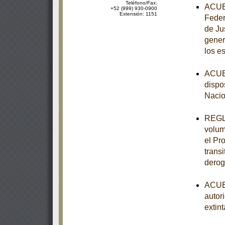
Teléfono/Fax:
ACUER
+52 (999) 930-0900
Extensión: 1151
Feder
de Ju
gener
los e
ACUER
dispo
Nacio
REGLA
volum
el Pr
trans
derog
ACUER
autor
extint