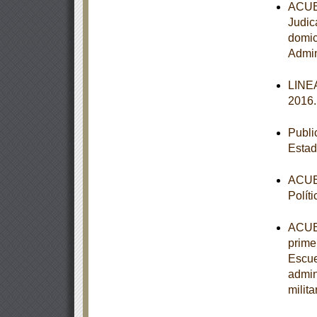
ACUER
Judic
domic
Admin
LINEA
2016
Publi
Estad
ACUER
Polít
ACUER
primer
Escue
admin
milit