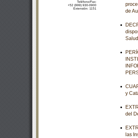
Teléfono/Fax:
proce
+52 (999) 930-0900
Extensión: 1151
de Au
DECRE
dispo
Salu
PERÍ
INST
INFO
PERS
CUART
y Cat
EXTRA
del De
EXTRA
las I