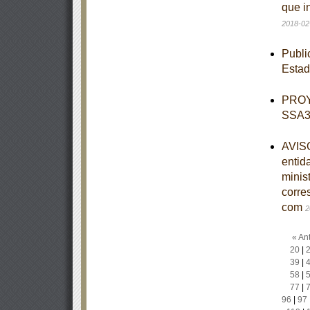
que i
2018-02
Publi
Esta
PROY
SSA3-
AVISO
entid
minist
corre
com
2
« Ant
20
|
39
|
58
|
77
|
96
|
97