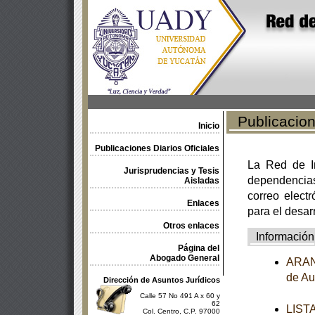
Publicacione
Inicio
Publicaciones Diarios Oficiales
La Red de In
Jurisprudencias y Tesis
dependencia
Aisladas
correo electr
Enlaces
para el desar
Otros enlaces
Información
Página del
Abogado General
ARANC
de Au
Dirección de Asuntos Jurídicos
Calle 57 No 491 A x 60 y
62
LISTA
Col. Centro, C.P. 97000