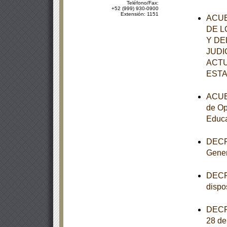
Teléfono/Fax:
+52 (999) 930-0900
Extensión: 1151
ACUE
DE L
Y DE
JUDI
ACTU
ESTA
ACUER
de Op
Educa
DECRE
Gener
DECRE
dispo
DECRE
28 de