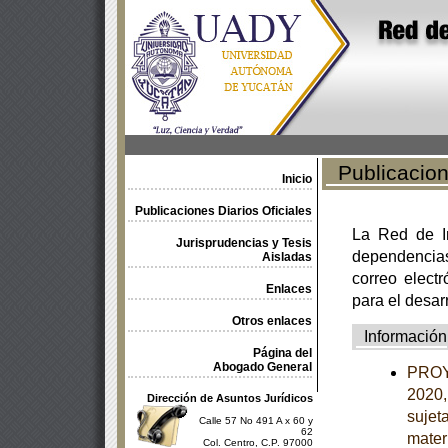
Publicacione
Inicio
Publicaciones Diarios Oficiales
La Red de In
Jurisprudencias y Tesis
dependencia
Aisladas
correo electr
Enlaces
para el desar
Otros enlaces
Información
Página del
Abogado General
PROY
2020,
Dirección de Asuntos Jurídicos
sujet
Calle 57 No 491 A x 60 y
62
mater
Col. Centro, C.P. 97000