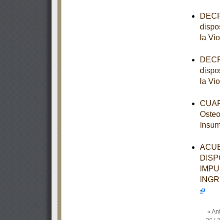
DECRE
dispo
la Vi
DECRE
dispo
la Vi
CUART
Osteo
Insum
ACUE
DISP
IMPU
INGR
« Ant