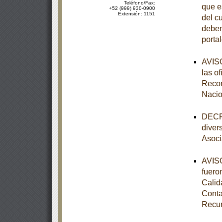
Teléfono/Fax:
que e
+52 (999) 930-0900
Extensión: 1151
del c
deben
porta
AVISO
las o
Recom
Nacio
DECRE
diver
Asoci
AVISO
fuero
Calid
Conta
Recur