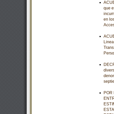
ACUER
que e
incum
en lo
Acces
ACUER
Linea
Trans
Perso
DECRE
diver
denom
septi
POR 
ENTR
ESTI
ESTA