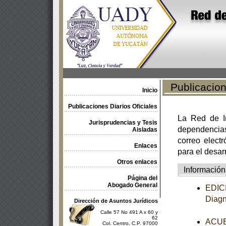
Publicacione
Inicio
Publicaciones Diarios Oficiales
La Red de In
Jurisprudencias y Tesis
dependencia
Aisladas
correo electr
Enlaces
para el desar
Otros enlaces
Información
Página del
Abogado General
EDICI
Diagn
Dirección de Asuntos Jurídicos
Calle 57 No 491 A x 60 y
62
ACUER
Col. Centro, C.P. 97000