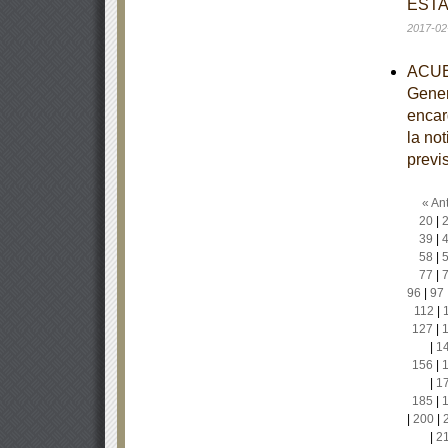
ESTA
2017-02
ACUER
Gener
encar
la no
previ
« Ant
20
|
39
|
58
|
77
|
96
|
97
112
|
127
|
|
1
156
|
|
1
185
|
|
200
|
|
2