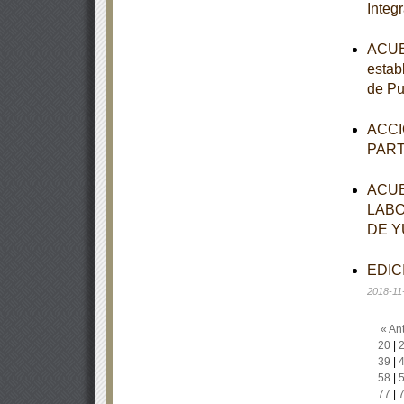
Integr
ACUER
establ
de Pu
ACCI
PAR
ACUE
LABO
DE Y
EDICI
2018-11
« Ant
20
|
39
|
58
|
77
|