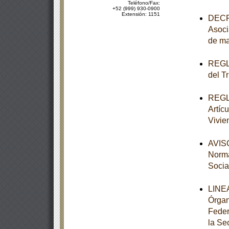
Teléfono/Fax:
+52 (999) 930-0900
Extensión: 1151
DECRE
Asoci
de ma
REGLA
del T
REGLA
Artícu
Vivie
AVISO
Norma
Socia
LINEA
Órgan
Feder
la Se