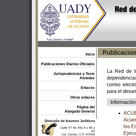
Publicacione
Inicio
Publicaciones Diarios Oficiales
La Red de In
Jurisprudencias y Tesis
dependencia
Aisladas
correo electr
Enlaces
para el desar
Otros enlaces
Información
Página del
Abogado General
ACUER
Acuer
Dirección de Asuntos Jurídicos
los E
Calle 57 No 491 A x 60 y
62
Ejecu
Col. Centro, C.P. 97000