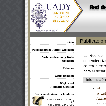
Publicacione
Inicio
Publicaciones Diarios Oficiales
La Red de In
Jurisprudencias y Tesis
dependencia
Aisladas
correo electr
Enlaces
para el desar
Otros enlaces
Información
Página del
Abogado General
ACUER
la Es
Dirección de Asuntos Jurídicos
Acces
Calle 57 No 491 A x 60 y
62
2015-07
Col. Centro, C.P. 97000