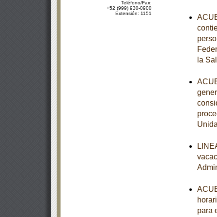
Teléfono/Fax:
+52 (999) 930-0900
Extensión: 1151
ACUER
contie
perso
Feder
la Sa
ACUER
gener
consi
proce
Unida
LINEA
vacac
Admin
ACUER
horari
para 