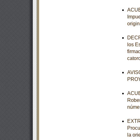
ACUER
Impue
origi
DECRE
los E
firma
cator
AVISO
PROY
ACUER
Rober
númer
EXTRA
Procu
la or