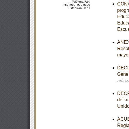
Teléfono/Fax:
CONVE
+52 (999) 930-0900
Extensión: 1151
progr
Educa
Educa
Escue
ANEXO
Resol
mayo
DECRE
Gener
2015-05
DECRE
del ar
Unido
ACUER
Regla