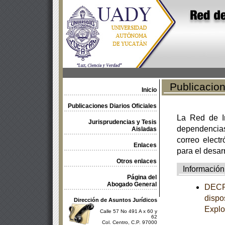
Publicacione
Inicio
Publicaciones Diarios Oficiales
La Red de In
Jurisprudencias y Tesis
dependencia
Aisladas
correo electr
Enlaces
para el desar
Otros enlaces
Información
Página del
Abogado General
DECRE
dispo
Dirección de Asuntos Jurídicos
Explo
Calle 57 No 491 A x 60 y
62
Col. Centro, C.P. 97000