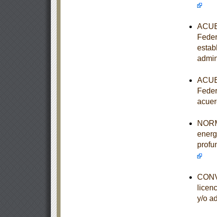
ACUER
Feder
estab
admin
ACUER
Feder
acuer
NORMA
energ
profu
CONVO
licen
y/o a