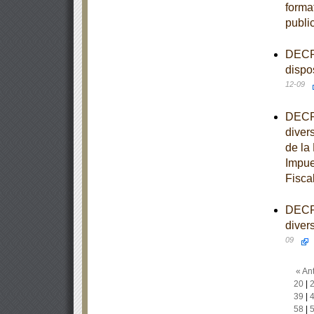
forma
publi
DECRE
dispo
12-09
DECRE
diver
de la
Impue
Fisca
DECRE
diver
09
« Ant
20
|
39
|
58
|