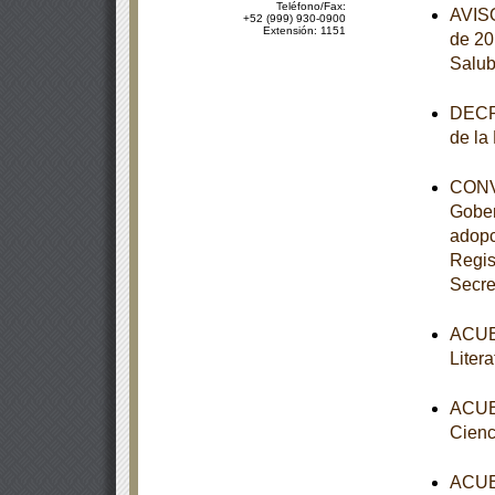
Teléfono/Fax:
AVISO
+52 (999) 930-0900
Extensión: 1151
de 20
Salub
DECRE
de la
CONVE
Gober
adopc
Regis
Secre
ACUER
Liter
ACUER
Cienc
ACUER