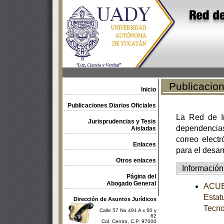
Publicacione
Inicio
Publicaciones Diarios Oficiales
La Red de In
Jurisprudencias y Tesis
dependencia
Aisladas
correo electr
Enlaces
para el desar
Otros enlaces
Información
Página del
Abogado General
ACUER
Estat
Dirección de Asuntos Jurídicos
Tecno
Calle 57 No 491 A x 60 y
62
Col. Centro, C.P. 97000