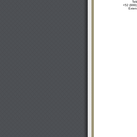
Tel
+52 (999)
Exten