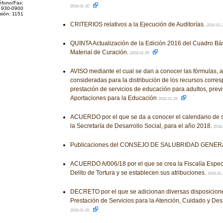
éfono/Fax:
2018-01-30
 930-0900
sión: 1151
CRITERIOS relativos a la Ejecución de Auditorías.
2018-01-
QUINTA Actualización de la Edición 2016 del Cuadro Bá
Material de Curación.
2018-01-29
AVISO mediante el cual se dan a conocer las fórmulas, a
consideradas para la distribución de los recursos corres
prestación de servicios de educación para adultos, prev
Aportaciones para la Educación
2018-01-29
ACUERDO por el que se da a conocer el calendario de 
la Secretaría de Desarrollo Social, para el año 2018.
2018
Publicaciones del CONSEJO DE SALUBRIDAD GENE
ACUERDO A/006/18 por el que se crea la Fiscalía Especi
Delito de Tortura y se establecen sus atribuciones.
2018-01
DECRETO por el que se adicionan diversas disposicione
Prestación de Servicios para la Atención, Cuidado y Desarr
2018-01-26