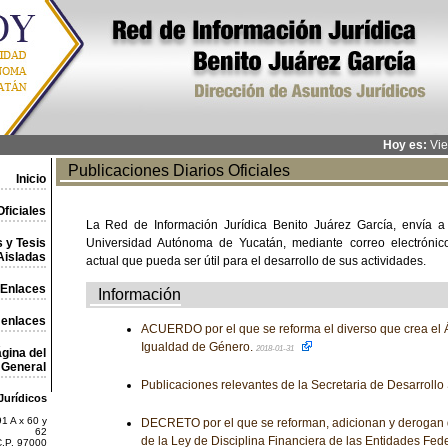
Hoy es:
Vie
Publicaciones Diarios Oficiales
Inicio
ficiales
La Red de Información Jurídica Benito Juárez García, envía a
 y Tesis
Universidad Autónoma de Yucatán, mediante correo electrónico,
Aisladas
actual que pueda ser útil para el desarrollo de sus actividades.
Enlaces
Información
 enlaces
ACUERDO por el que se reforma el diverso que crea el Á
Igualdad de Género.
2018-01-31
gina del
General
Publicaciones relevantes de la Secretaria de Desarrollo
Jurídicos
1 A x 60 y
DECRETO por el que se reforman, adicionan y derogan 
62
de la Ley de Disciplina Financiera de las Entidades Fede
C.P. 97000