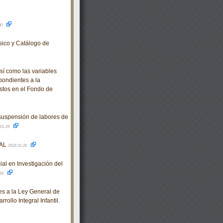
30
sico y Catálogo de
sí como las variables
pondientes a la
istos en el Fondo de
suspensión de labores de
-01-29
RAL
2018-01-26
al en Investigación del
-26
s a la Ley General de
ollo Integral Infantil.