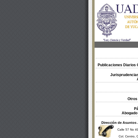
Publicaciones Diarios O
Jurisprudencias
Otros
Pá
Abogado 
Dirección de Asuntos 
Calle 57 No 49
Col. Centro, 