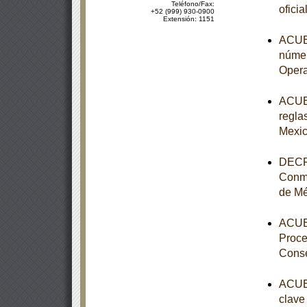
Teléfono/Fax:
ofici
+52 (999) 930-0900
Extensión: 1151
ACUER
númer
Opera
ACUER
reglas
Mexic
DECRE
Conme
de Mé
ACUER
Proce
Conse
ACUER
clave