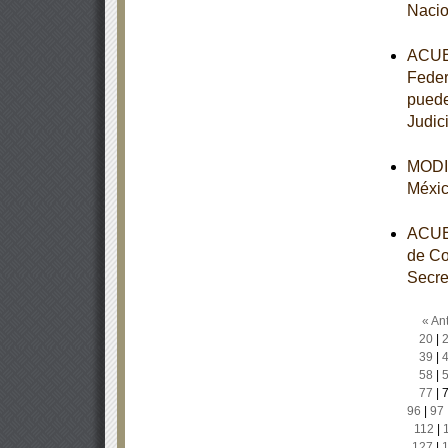
Nacio
ACUER
Feder
puede
Judic
MODIF
Méxi
ACUER
de Co
Secre
« Ant
20
|
39
|
58
|
77
|
96
|
97
112
|
127
|