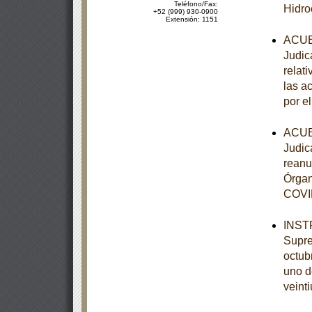
Teléfono/Fax:
Hidro
+52 (999) 930-0900
Extensión: 1151
ACUER
Judic
relati
las a
por el
ACUER
Judica
reanu
Órgan
COVID
INSTR
Supre
octubr
uno d
veinti