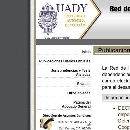
Publicacione
Inicio
Publicaciones Diarios Oficiales
La Red de In
Jurisprudencias y Tesis
dependencia
Aisladas
correo electr
Enlaces
para el desar
Otros enlaces
Información
Página del
Abogado General
DECRE
dispo
Dirección de Asuntos Jurídicos
Defen
Calle 57 No 491 A x 60 y
62
Coope
Col. Centro, C.P. 97000