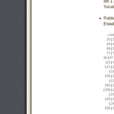
del 1
Yucat
Publi
Estad
« Ant
20
|
39
|
58
|
77
|
96
|
97
112
|
127
|
|
1
156
|
|
1
185
|
|
200
|
|
2
229
|
|
2
258
|