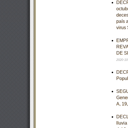
DECRE
octub
deces
país 
viru
EMPR
REVA
DE S
2020-10
DECRE
Popul
SEGUN
Gener
A, 19
DECLA
lluvi