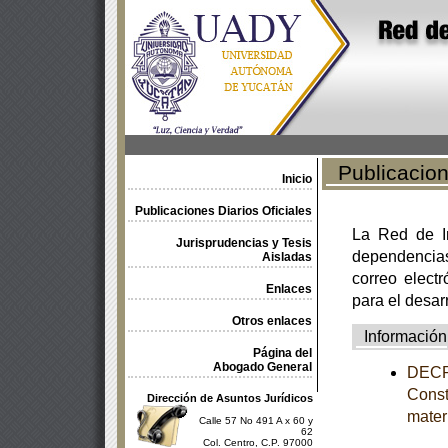
Publicacione
Inicio
Publicaciones Diarios Oficiales
La Red de In
Jurisprudencias y Tesis
dependencia
Aisladas
correo electr
Enlaces
para el desar
Otros enlaces
Información
Página del
Abogado General
DECRE
Const
Dirección de Asuntos Jurídicos
mater
Calle 57 No 491 A x 60 y
62
Col. Centro, C.P. 97000