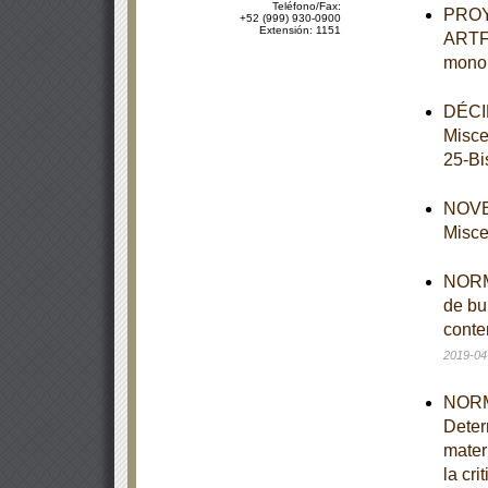
Teléfono/Fax:
PROY
+52 (999) 930-0900
Extensión: 1151
ARTF-
monol
DÉCIM
Misce
25-Bi
NOVEN
Misce
NORMA
de bu
conte
2019-04
NORM
Deter
mater
la cri