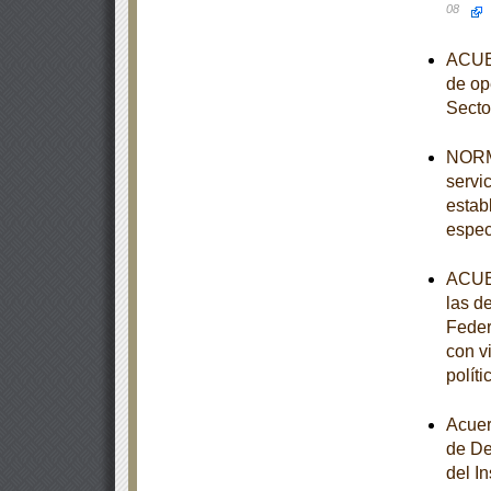
08
ACUER
de op
Secto
NORMA
servi
estab
espec
ACUER
las d
Feder
con v
polít
Acuer
de De
del I