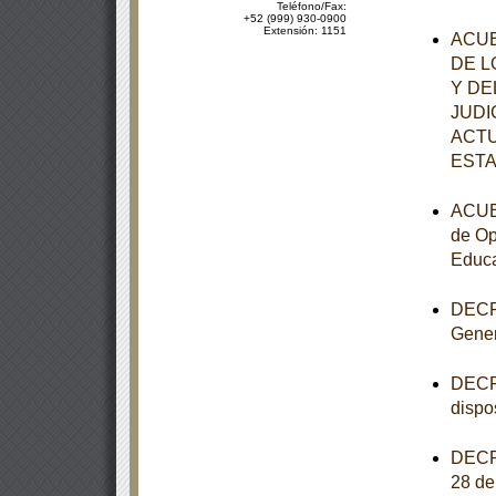
Teléfono/Fax:
+52 (999) 930-0900
Extensión: 1151
ACUE
DE L
Y DE
JUDI
ACTU
ESTA
ACUER
de Op
Educa
DECRE
Gener
DECRE
dispo
DECRE
28 de