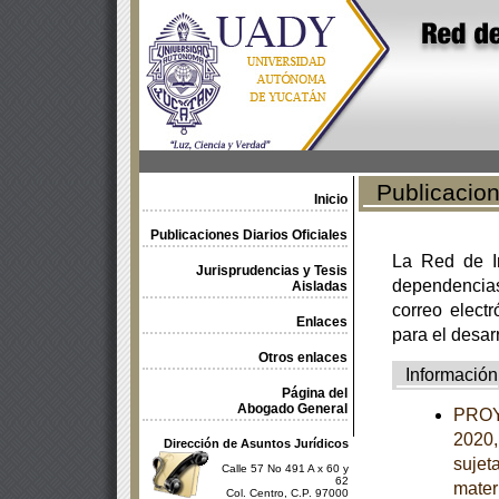
Publicacione
Inicio
Publicaciones Diarios Oficiales
La Red de In
Jurisprudencias y Tesis
dependencia
Aisladas
correo electr
Enlaces
para el desar
Otros enlaces
Información
Página del
Abogado General
PROY
2020,
Dirección de Asuntos Jurídicos
sujet
Calle 57 No 491 A x 60 y
62
mater
Col. Centro, C.P. 97000