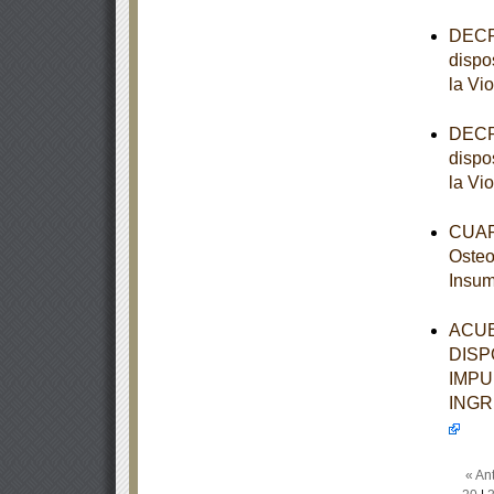
DECRE
dispo
la Vi
DECRE
dispo
la Vi
CUART
Osteo
Insum
ACUE
DISP
IMPU
INGR
« Ant