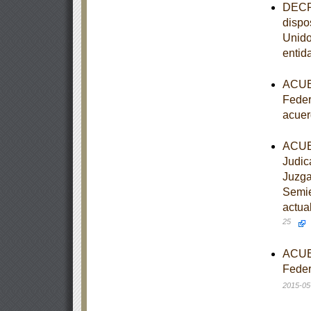
DECRE
dispo
Unido
entid
ACUER
Feder
acuer
ACUER
Judic
Juzga
Semie
actua
25
ACUER
Feder
2015-05