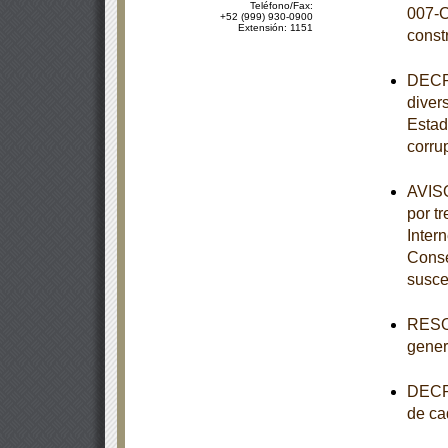
Teléfono/Fax:
007-C
+52 (999) 930-0900
Extensión: 1151
const
DECRE
diver
Estad
corru
AVISO
por tr
Inter
Conse
susce
RESOL
genera
DECRE
de ca