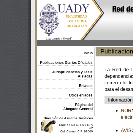
Publicacione
Inicio
Publicaciones Diarios Oficiales
La Red de In
Jurisprudencias y Tesis
dependencia
Aisladas
correo electr
Enlaces
para el desar
Otros enlaces
Información
Página del
Abogado General
NORMA
eléct
Dirección de Asuntos Jurídicos
Calle 57 No 491 A x 60 y
62
AVISO
Col. Centro, C.P. 97000