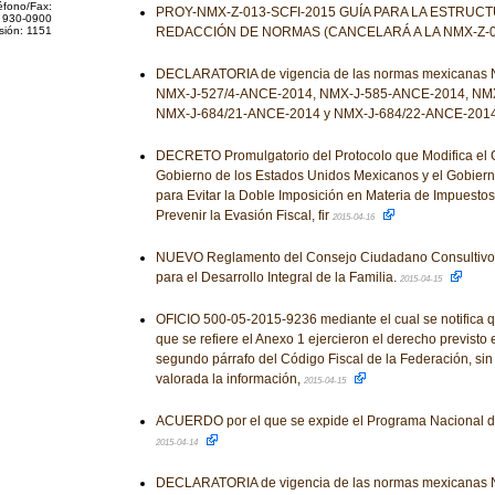
éfono/Fax:
PROY-NMX-Z-013-SCFI-2015 GUÍA PARA LA ESTRUC
 930-0900
sión: 1151
REDACCIÓN DE NORMAS (CANCELARÁ A LA NMX-Z-01
DECLARATORIA de vigencia de las normas mexicanas
NMX-J-527/4-ANCE-2014, NMX-J-585-ANCE-2014, NMX
NMX-J-684/21-ANCE-2014 y NMX-J-684/22-ANCE-201
DECRETO Promulgatorio del Protocolo que Modifica el C
Gobierno de los Estados Unidos Mexicanos y el Gobierno
para Evitar la Doble Imposición en Materia de Impuestos
Prevenir la Evasión Fiscal, fir
2015-04-16
NUEVO Reglamento del Consejo Ciudadano Consultivo 
para el Desarrollo Integral de la Familia.
2015-04-15
OFICIO 500-05-2015-9236 mediante el cual se notifica q
que se refiere el Anexo 1 ejercieron el derecho previsto e
segundo párrafo del Código Fiscal de la Federación, si
valorada la información,
2015-04-15
ACUERDO por el que se expide el Programa Nacional de
2015-04-14
DECLARATORIA de vigencia de las normas mexicanas