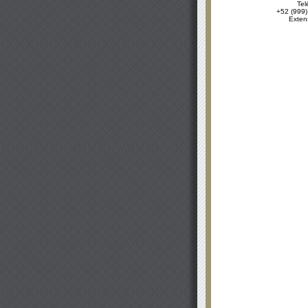
Tel
+52 (999)
Exten