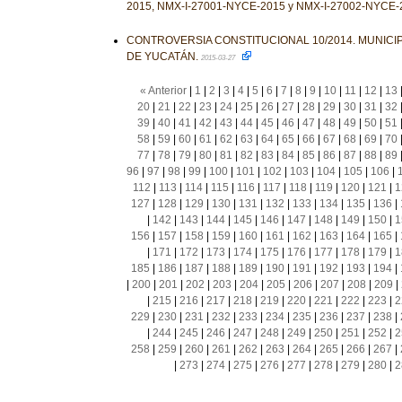
2015, NMX-I-27001-NYCE-2015 y NMX-I-27002-NYCE-
CONTROVERSIA CONSTITUCIONAL 10/2014. MUNICIP
DE YUCATÁN.
2015-03-27
« Anterior
|
1
|
2
|
3
|
4
|
5
|
6
|
7
|
8
|
9
|
10
|
11
|
12
|
13
20
|
21
|
22
|
23
|
24
|
25
|
26
|
27
|
28
|
29
|
30
|
31
|
32
39
|
40
|
41
|
42
|
43
|
44
|
45
|
46
|
47
|
48
|
49
|
50
|
51
58
|
59
|
60
|
61
|
62
|
63
|
64
|
65
|
66
|
67
|
68
|
69
|
70
77
|
78
|
79
|
80
|
81
|
82
|
83
|
84
|
85
|
86
|
87
|
88
|
89
96
|
97
|
98
|
99
|
100
|
101
|
102
|
103
|
104
|
105
|
106
|
112
|
113
|
114
|
115
|
116
|
117
|
118
|
119
|
120
|
121
|
1
127
|
128
|
129
|
130
|
131
|
132
|
133
|
134
|
135
|
136
|
|
142
|
143
|
144
|
145
|
146
|
147
|
148
|
149
|
150
|
1
156
|
157
|
158
|
159
|
160
|
161
|
162
|
163
|
164
|
165
|
|
171
|
172
|
173
|
174
|
175
|
176
|
177
|
178
|
179
|
1
185
|
186
|
187
|
188
|
189
|
190
|
191
|
192
|
193
|
194
|
|
200
|
201
|
202
|
203
|
204
|
205
|
206
|
207
|
208
|
209
|
|
215
|
216
|
217
|
218
|
219
|
220
|
221
|
222
|
223
|
2
229
|
230
|
231
|
232
|
233
|
234
|
235
|
236
|
237
|
238
|
|
244
|
245
|
246
|
247
|
248
|
249
|
250
|
251
|
252
|
2
258
|
259
|
260
|
261
|
262
|
263
|
264
|
265
|
266
|
267
|
|
273
|
274
|
275
|
276
|
277
|
278
|
279
|
280
|
2