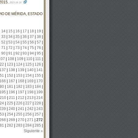
2015.
2015-04-14
IO DE MÉRIDA, ESTADO
|
14
|
15
|
16
|
17
|
18
|
19
|
|
33
|
34
|
35
|
36
|
37
|
38
|
|
52
|
53
|
54
|
55
|
56
|
57
|
|
71
|
72
|
73
|
74
|
75
|
76
|
|
90
|
91
|
92
|
93
|
94
|
95
|
107
|
108
|
109
|
110
|
111
|
22
|
123
|
124
|
125
|
126
|
137
|
138
|
139
|
140
|
141
51
|
152
|
153
|
154
|
155
|
166
|
167
|
168
|
169
|
170
80
|
181
|
182
|
183
|
184
|
195
|
196
|
197
|
198
|
199
210
|
211
|
212
|
213
|
214
24
|
225
|
226
|
227
|
228
|
239
|
240
|
241
|
242
|
243
53
|
254
|
255
|
256
|
257
|
268
|
269
|
270
|
271
|
272
81
|
282
|
283
|
284
|
285
|
Siguiente »