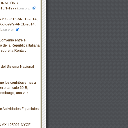
TURACIÓN Y
3/1-1977).
2015-04-17
 NMX-J-515-ANCE-2014,
-J-599/2-ANCE-2014,
4.
2015-04-16
onvenio entre el
 de la República Italiana
 sobre la Renta y
del Sistema Nacional
ue los contribuyentes a
n el artículo 69-B,
n embargo, una vez
 Actividades Espaciales.
 NMX-I-25021-NYCE-