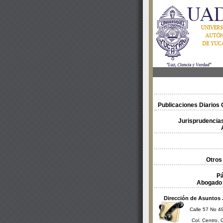
Publicaciones Diarios O
Jurisprudencias
Otros
Pá
Abogado 
Dirección de Asuntos 
Calle 57 No 49
Col. Centro, 