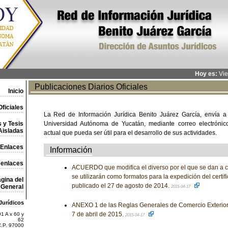
Hoy es:
Vie
Publicaciones Diarios Oficiales
Inicio
ficiales
La Red de Información Jurídica Benito Juárez García, envía a
 y Tesis
Universidad Autónoma de Yucatán, mediante correo electrónico,
Aisladas
actual que pueda ser útil para el desarrollo de sus actividades.
Enlaces
Información
 enlaces
ACUERDO que modifica el diverso por el que se dan a 
se utilizarán como formatos para la expedición del certif
gina del
publicado el 27 de agosto de 2014.
General
2015-04-17
Jurídicos
ANEXO 1 de las Reglas Generales de Comercio Exterior 
7 de abril de 2015.
1 A x 60 y
2015-04-17
62
C.P. 97000