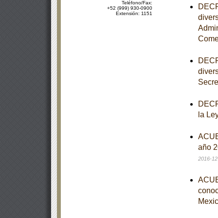
Teléfono/Fax:
DECRE
+52 (999) 930-0900
Extensión: 1151
diver
Admin
Comer
DECRE
diver
Secre
DECRE
la Le
ACUER
año 2
2016-12
ACUER
conoce
Mexic