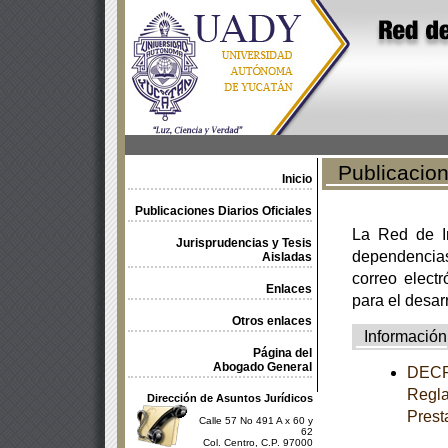
Publicacione
Inicio
Publicaciones Diarios Oficiales
La Red de In
Jurisprudencias y Tesis
dependencia
Aisladas
correo electr
Enlaces
para el desar
Otros enlaces
Información
Página del
Abogado General
DECRE
Regla
Dirección de Asuntos Jurídicos
Prest
Calle 57 No 491 A x 60 y
62
Col. Centro, C.P. 97000