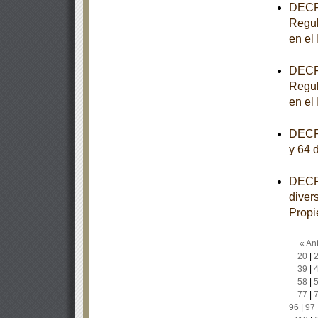
DECRE
Regul
en el
DECRE
Regul
en el
DECRE
y 64 
DECRE
diver
Propi
« Ant
20
|
39
|
58
|
77
|
96
|
97