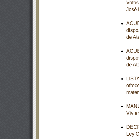
Votos
José 
ACUER
dispo
de At
ACUER
dispo
de At
LISTA
ofrec
mater
MANUA
Vivie
DECRE
Ley G