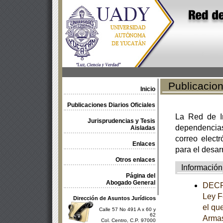
Publicacione
Inicio
Publicaciones Diarios Oficiales
La Red de In
Jurisprudencias y Tesis
dependencia
Aisladas
correo electr
Enlaces
para el desar
Otros enlaces
Información
Página del
Abogado General
DECRE
Ley F
Dirección de Asuntos Jurídicos
el qu
Calle 57 No 491 A x 60 y
62
Armas
Col. Centro, C.P. 97000