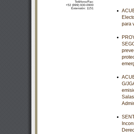
Teléfono/Fax:
+52 (999) 930-0900
Extensión: 1151
ACUER
Elect
para 
PROY
SEGOB
preve
protec
emerg
ACUER
G/JGA
emisi
Salas
Admin
SENTE
Incon
Derec