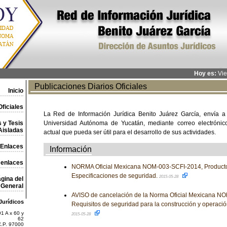
Hoy es:
Vie
Publicaciones Diarios Oficiales
Inicio
ficiales
La Red de Información Jurídica Benito Juárez García, envía a
 y Tesis
Universidad Autónoma de Yucatán, mediante correo electrónico,
Aisladas
actual que pueda ser útil para el desarrollo de sus actividades.
Enlaces
Información
 enlaces
NORMA Oficial Mexicana NOM-003-SCFI-2014, Productos
Especificaciones de seguridad.
2015-05-28
gina del
General
AVISO de cancelación de la Norma Oficial Mexicana
Jurídicos
Requisitos de seguridad para la construcción y operaci
1 A x 60 y
2015-05-28
62
C.P. 97000