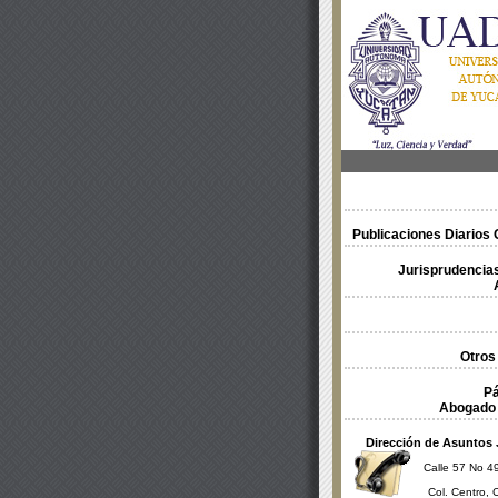
Publicaciones Diarios O
Jurisprudencias
Otros
Pá
Abogado 
Dirección de Asuntos 
Calle 57 No 49
Col. Centro, 