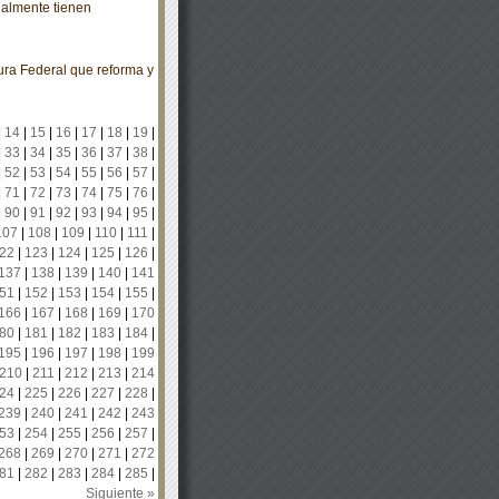
ualmente tienen
ra Federal que reforma y
|
14
|
15
|
16
|
17
|
18
|
19
|
|
33
|
34
|
35
|
36
|
37
|
38
|
|
52
|
53
|
54
|
55
|
56
|
57
|
|
71
|
72
|
73
|
74
|
75
|
76
|
|
90
|
91
|
92
|
93
|
94
|
95
|
107
|
108
|
109
|
110
|
111
|
22
|
123
|
124
|
125
|
126
|
137
|
138
|
139
|
140
|
141
51
|
152
|
153
|
154
|
155
|
166
|
167
|
168
|
169
|
170
80
|
181
|
182
|
183
|
184
|
195
|
196
|
197
|
198
|
199
210
|
211
|
212
|
213
|
214
24
|
225
|
226
|
227
|
228
|
239
|
240
|
241
|
242
|
243
53
|
254
|
255
|
256
|
257
|
268
|
269
|
270
|
271
|
272
81
|
282
|
283
|
284
|
285
|
Siguiente »