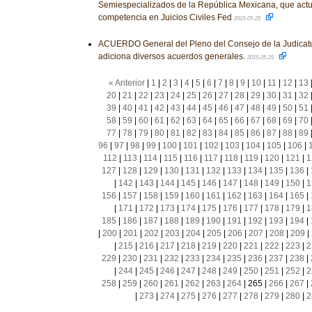
Semiespecializados de la República Mexicana, que act
competencia en Juicios Civiles Fed
2015-05-25
ACUERDO General del Pleno del Consejo de la Judicatu
adiciona diversos acuerdos generales.
2015-05-25
« Anterior
|
1
|
2
|
3
|
4
|
5
|
6
|
7
|
8
|
9
|
10
|
11
|
12
|
13
20
|
21
|
22
|
23
|
24
|
25
|
26
|
27
|
28
|
29
|
30
|
31
|
32
39
|
40
|
41
|
42
|
43
|
44
|
45
|
46
|
47
|
48
|
49
|
50
|
51
58
|
59
|
60
|
61
|
62
|
63
|
64
|
65
|
66
|
67
|
68
|
69
|
70
77
|
78
|
79
|
80
|
81
|
82
|
83
|
84
|
85
|
86
|
87
|
88
|
89
96
|
97
|
98
|
99
|
100
|
101
|
102
|
103
|
104
|
105
|
106
|
112
|
113
|
114
|
115
|
116
|
117
|
118
|
119
|
120
|
121
|
1
127
|
128
|
129
|
130
|
131
|
132
|
133
|
134
|
135
|
136
|
|
142
|
143
|
144
|
145
|
146
|
147
|
148
|
149
|
150
|
1
156
|
157
|
158
|
159
|
160
|
161
|
162
|
163
|
164
|
165
|
|
171
|
172
|
173
|
174
|
175
|
176
|
177
|
178
|
179
|
1
185
|
186
|
187
|
188
|
189
|
190
|
191
|
192
|
193
|
194
|
|
200
|
201
|
202
|
203
|
204
|
205
|
206
|
207
|
208
|
209
|
|
215
|
216
|
217
|
218
|
219
|
220
|
221
|
222
|
223
|
2
229
|
230
|
231
|
232
|
233
|
234
|
235
|
236
|
237
|
238
|
|
244
|
245
|
246
|
247
|
248
|
249
|
250
|
251
|
252
|
2
258
|
259
|
260
|
261
|
262
|
263
|
264
|
265
|
266
|
267
|
|
273
|
274
|
275
|
276
|
277
|
278
|
279
|
280
|
2