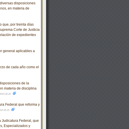
diversas disposiciones
anos, en materia de
 que, por treinta días
 Suprema Corte de Justicia
relación de expedientes
 general aplicables a
arzo de cada año como el
isposiciones de la
en materia de disciplina
2015-05-26
ra Federal que reforma y
015-05-25
Judicatura Federal, que
os, Especializados y