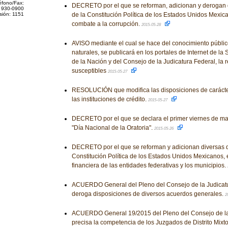
éfono/Fax:
DECRETO por el que se reforman, adicionan y derogan 
 930-0900
sión: 1151
de la Constitución Política de los Estados Unidos Mexic
combate a la corrupción.
2015-05-28
AVISO mediante el cual se hace del conocimiento público
naturales, se publicará en los portales de Internet de la
de la Nación y del Consejo de la Judicatura Federal, la 
susceptibles
2015-05-27
RESOLUCIÓN que modifica las disposiciones de carácter
las instituciones de crédito.
2015-05-27
DECRETO por el que se declara el primer viernes de m
"Día Nacional de la Oratoria".
2015-05-26
DECRETO por el que se reforman y adicionan diversas d
Constitución Política de los Estados Unidos Mexicanos, 
financiera de las entidades federativas y los municipios.
ACUERDO General del Pleno del Consejo de la Judicatu
deroga disposiciones de diversos acuerdos generales.
2
ACUERDO General 19/2015 del Pleno del Consejo de la 
precisa la competencia de los Juzgados de Distrito Mixt