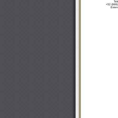
Tel
+52 (999)
Exten