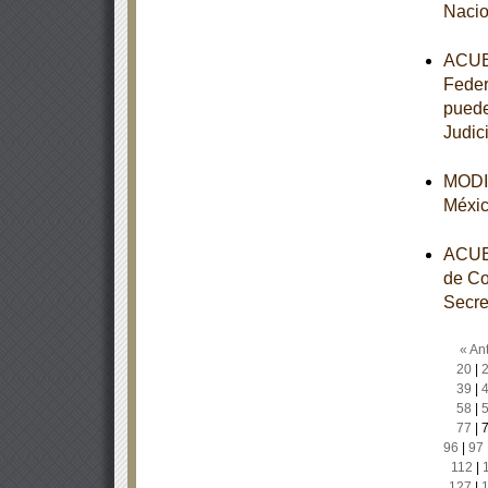
Nacio
ACUER
Feder
puede
Judic
MODIF
Méxi
ACUER
de Co
Secre
« Ant
20
|
39
|
58
|
77
|
96
|
97
112
|
127
|