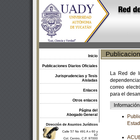
Publicacione
Inicio
Publicaciones Diarios Oficiales
La Red de In
Jurisprudencias y Tesis
dependencia
Aisladas
correo electr
Enlaces
para el desar
Otros enlaces
Información
Página del
Abogado General
Publi
Estad
Dirección de Asuntos Jurídicos
Calle 57 No 491 A x 60 y
62
ACUER
Col. Centro, C.P. 97000