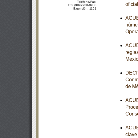
Teléfono/Fax:
ofici
+52 (999) 930-0900
Extensión: 1151
ACUER
númer
Opera
ACUER
reglas
Mexic
DECRE
Conme
de Mé
ACUER
Proce
Conse
ACUER
clave