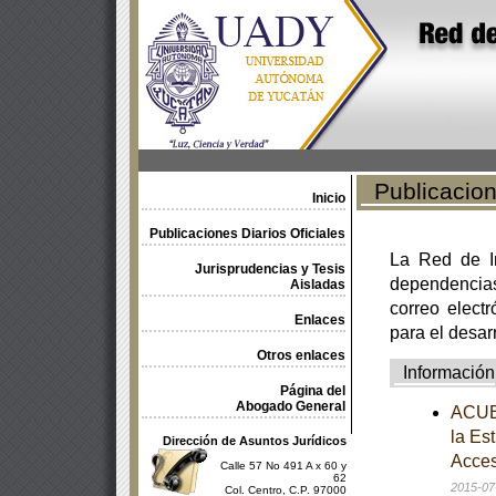
Publicacione
Inicio
Publicaciones Diarios Oficiales
La Red de In
Jurisprudencias y Tesis
dependencia
Aisladas
correo electr
Enlaces
para el desar
Otros enlaces
Información
Página del
Abogado General
ACUER
la Es
Dirección de Asuntos Jurídicos
Acces
Calle 57 No 491 A x 60 y
62
2015-07
Col. Centro, C.P. 97000