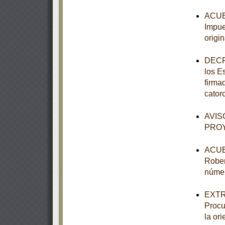
ACUER
Impue
origi
DECRE
los E
firma
cator
AVISO
PROY
ACUER
Rober
númer
EXTRA
Procu
la or