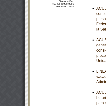
Teléfono/Fax:
+52 (999) 930-0900
Extensión: 1151
ACUER
contie
perso
Feder
la Sa
ACUER
gener
consi
proce
Unida
LINEA
vacac
Admin
ACUER
horari
para 