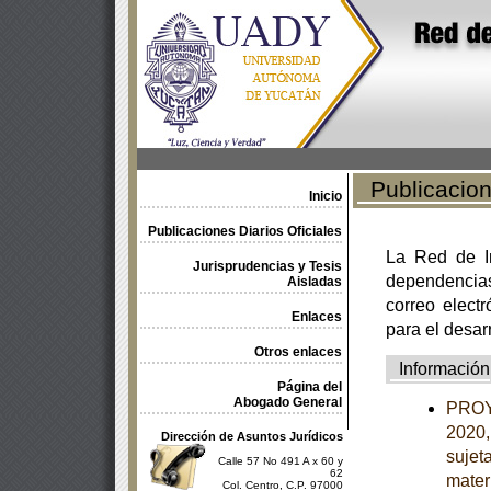
Publicacione
Inicio
Publicaciones Diarios Oficiales
La Red de In
Jurisprudencias y Tesis
dependencia
Aisladas
correo electr
Enlaces
para el desar
Otros enlaces
Información
Página del
Abogado General
PROY
2020,
Dirección de Asuntos Jurídicos
sujet
Calle 57 No 491 A x 60 y
62
mater
Col. Centro, C.P. 97000