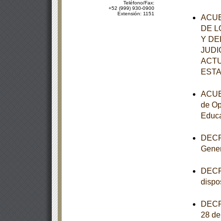
Teléfono/Fax:
+52 (999) 930-0900
Extensión: 1151
ACUE
DE L
Y DE
JUDI
ACTU
ESTA
ACUER
de Op
Educa
DECRE
Gener
DECRE
dispo
DECRE
28 de