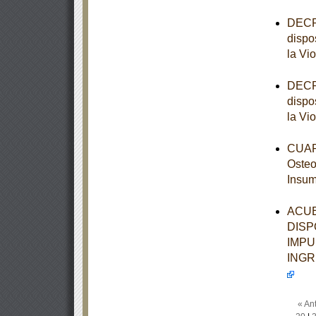
DECRE
dispo
la Vi
DECRE
dispo
la Vi
CUART
Osteo
Insum
ACUE
DISP
IMPU
INGR
« Ant