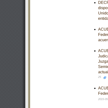
DECRE
dispo
Unido
entid
ACUER
Feder
acuer
ACUER
Judic
Juzga
Semie
actua
25
ACUER
Feder
2015-05