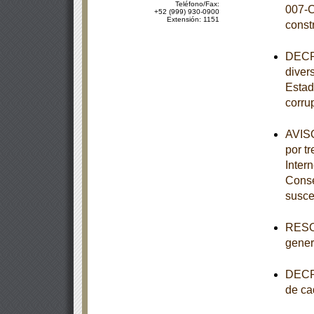
Teléfono/Fax:
007-C
+52 (999) 930-0900
Extensión: 1151
const
DECRE
diver
Estad
corru
AVISO
por tr
Inter
Conse
susce
RESOL
genera
DECRE
de ca