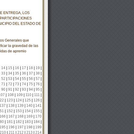
E ENTREGA, LOS
PARTICIPACIONES
ICIPIO DEL ESTADO DE
os Generales que
ficar la gravedad de las
edidas de apremio
|
14
|
15
|
16
|
17
|
18
|
19
|
|
33
|
34
|
35
|
36
|
37
|
38
|
|
52
|
53
|
54
|
55
|
56
|
57
|
|
71
|
72
|
73
|
74
|
75
|
76
|
|
90
|
91
|
92
|
93
|
94
|
95
|
107
|
108
|
109
|
110
|
111
|
22
|
123
|
124
|
125
|
126
|
137
|
138
|
139
|
140
|
141
51
|
152
|
153
|
154
|
155
|
166
|
167
|
168
|
169
|
170
80
|
181
|
182
|
183
|
184
|
195
|
196
|
197
|
198
|
199
210
|
211
|
212
|
213
|
214