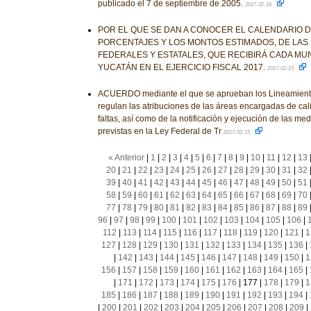
publicado el 7 de septiembre de 2005.
2017-02-16
POR EL QUE SE DAN A CONOCER EL CALENDARIO D
PORCENTAJES Y LOS MONTOS ESTIMADOS, DE LAS 
FEDERALES Y ESTATALES, QUE RECIBIRÁ CADA MUN
YUCATÁN EN EL EJERCICIO FISCAL 2017.
2017-02-15
ACUERDO mediante el que se aprueban los Lineamient
regulan las atribuciones de las áreas encargadas de cali
faltas, así como de la notificación y ejecución de las m
previstas en la Ley Federal de Tr
2017-02-15
« Anterior
|
1
|
2
|
3
|
4
|
5
|
6
|
7
|
8
|
9
|
10
|
11
|
12
|
13
20
|
21
|
22
|
23
|
24
|
25
|
26
|
27
|
28
|
29
|
30
|
31
|
32
39
|
40
|
41
|
42
|
43
|
44
|
45
|
46
|
47
|
48
|
49
|
50
|
51
58
|
59
|
60
|
61
|
62
|
63
|
64
|
65
|
66
|
67
|
68
|
69
|
70
77
|
78
|
79
|
80
|
81
|
82
|
83
|
84
|
85
|
86
|
87
|
88
|
89
96
|
97
|
98
|
99
|
100
|
101
|
102
|
103
|
104
|
105
|
106
|
112
|
113
|
114
|
115
|
116
|
117
|
118
|
119
|
120
|
121
|
1
127
|
128
|
129
|
130
|
131
|
132
|
133
|
134
|
135
|
136
|
|
142
|
143
|
144
|
145
|
146
|
147
|
148
|
149
|
150
|
1
156
|
157
|
158
|
159
|
160
|
161
|
162
|
163
|
164
|
165
|
|
171
|
172
|
173
|
174
|
175
|
176
|
177
|
178
|
179
|
1
185
|
186
|
187
|
188
|
189
|
190
|
191
|
192
|
193
|
194
|
|
200
|
201
|
202
|
203
|
204
|
205
|
206
|
207
|
208
|
209
|