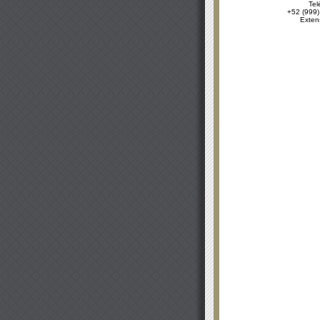
Tel
+52 (999)
Exten