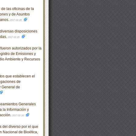
de las oficinas de la
ones y de Asuntos
manos.
2017-02-20
diversas disposiciones
adas.
2017-02-20
fueron autorizados por la
egistro de Emisiones y
dio Ambiente y Recursos
os que establecen el
igaciones de
ey General de
neamientos Generales
a la Información y
racción.
2017-02-16
 del diverso por el que
 Nacional de Bioética,