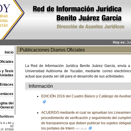
Hoy es:
Jue
Publicaciones Diarios Oficiales
Inicio
ficiales
La Red de Información Jurídica Benito Juárez García, envía a
 y Tesis
Universidad Autónoma de Yucatán, mediante correo electrónico,
Aisladas
actual que pueda ser útil para el desarrollo de sus actividades.
Enlaces
Información
 enlaces
EDICIÓN 2016 del Cuadro Básico y Catálogo de Auxilia
gina del
General
ACUERDO mediante el cual se aprueban los Lineamient
Jurídicos
procedimiento de verificación y seguimiento del cumplim
de transparencia que deben publicar los sujetos obligad
1 A x 60 y
62
los portales de Intern
2017-02-20
C.P. 97000