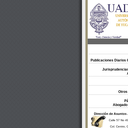
Publicaciones Diarios O
Jurisprudencias
Otros
Pá
Abogado 
Dirección de Asuntos 
Calle 57 No 49
Col. Centro, 