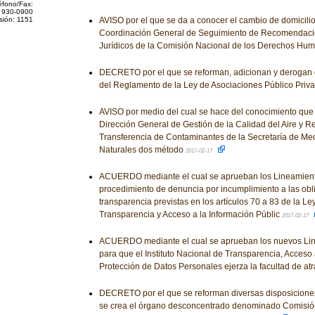
éfono/Fax:
 930-0900
sión: 1151
AVISO por el que se da a conocer el cambio de domicilio 
Coordinación General de Seguimiento de Recomendaci
Jurídicos de la Comisión Nacional de los Derechos Hu
DECRETO por el que se reforman, adicionan y derogan 
del Reglamento de la Ley de Asociaciones Público Priv
AVISO por medio del cual se hace del conocimiento que 
Dirección General de Gestión de la Calidad del Aire y R
Transferencia de Contaminantes de la Secretaría de Me
Naturales dos método
2017-02-17
ACUERDO mediante el cual se aprueban los Lineamient
procedimiento de denuncia por incumplimiento a las obl
transparencia previstas en los artículos 70 a 83 de la L
Transparencia y Acceso a la Información Públic
2017-02-17
ACUERDO mediante el cual se aprueban los nuevos Li
para que el Instituto Nacional de Transparencia, Acceso 
Protección de Datos Personales ejerza la facultad de at
DECRETO por el que se reforman diversas disposiciones
se crea el órgano desconcentrado denominado Comisión