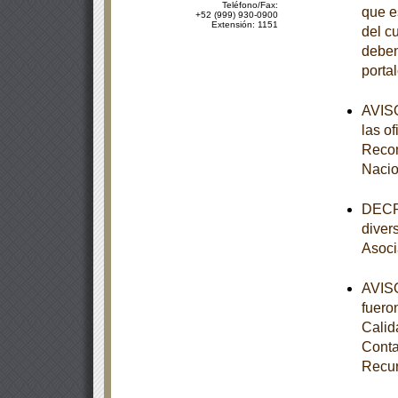
Teléfono/Fax:
que e
+52 (999) 930-0900
Extensión: 1151
del c
deben
porta
AVISO
las o
Recom
Nacio
DECRE
diver
Asoci
AVISO
fuero
Calid
Conta
Recur