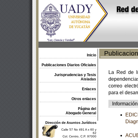
Publicacione
Inicio
Publicaciones Diarios Oficiales
La Red de In
Jurisprudencias y Tesis
dependencia
Aisladas
correo electr
Enlaces
para el desar
Otros enlaces
Información
Página del
Abogado General
EDICI
Diagn
Dirección de Asuntos Jurídicos
Calle 57 No 491 A x 60 y
62
ACUER
Col. Centro, C.P. 97000