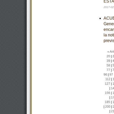
ESTA
2017-02
ACUER
Gener
encar
la no
previ
« Ant
20
|
39
|
58
|
77
|
96
|
97
112
|
127
|
|
1
156
|
|
1
185
|
|
200
|
|
2