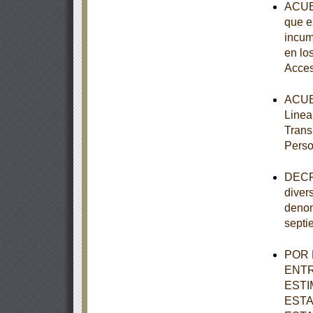
ACUER
que e
incum
en lo
Acces
ACUER
Linea
Trans
Perso
DECRE
diver
denom
septi
POR 
ENTR
ESTI
ESTA