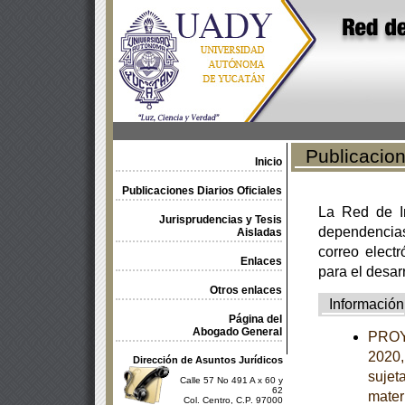
Publicacione
Inicio
Publicaciones Diarios Oficiales
La Red de In
Jurisprudencias y Tesis
dependencia
Aisladas
correo electr
Enlaces
para el desar
Otros enlaces
Información
Página del
Abogado General
PROY
2020,
Dirección de Asuntos Jurídicos
sujet
Calle 57 No 491 A x 60 y
62
mater
Col. Centro, C.P. 97000