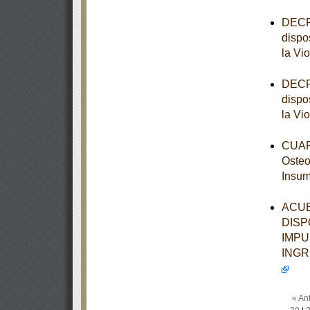
DECRE
dispo
la Vi
DECRE
dispo
la Vi
CUART
Osteo
Insum
ACUE
DISP
IMPU
INGR
« Ant