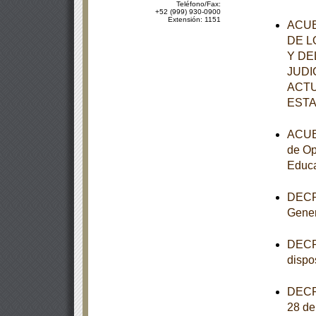
Teléfono/Fax:
+52 (999) 930-0900
Extensión: 1151
ACUE
DE L
Y DE
JUDI
ACTU
ESTA
ACUER
de Op
Educa
DECRE
Gener
DECRE
dispo
DECRE
28 de