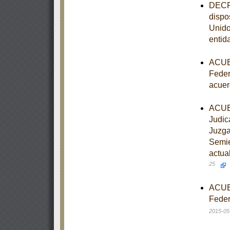
DECRE
dispo
Unido
entid
ACUER
Feder
acuer
ACUER
Judic
Juzga
Semie
actua
25
ACUER
Feder
2015-05