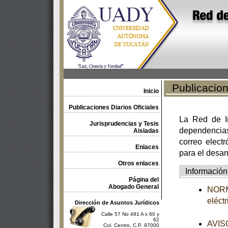
Publicacione
Inicio
Publicaciones Diarios Oficiales
La Red de In
Jurisprudencias y Tesis
dependencia
Aisladas
correo electr
Enlaces
para el desar
Otros enlaces
Información
Página del
Abogado General
NORMA
eléct
Dirección de Asuntos Jurídicos
Calle 57 No 491 A x 60 y
62
AVISO
Col. Centro, C.P. 97000