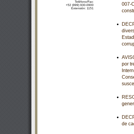
Teléfono/Fax:
007-C
+52 (999) 930-0900
Extensión: 1151
const
DECRE
diver
Estad
corru
AVISO
por tr
Inter
Conse
susce
RESOL
genera
DECRE
de ca