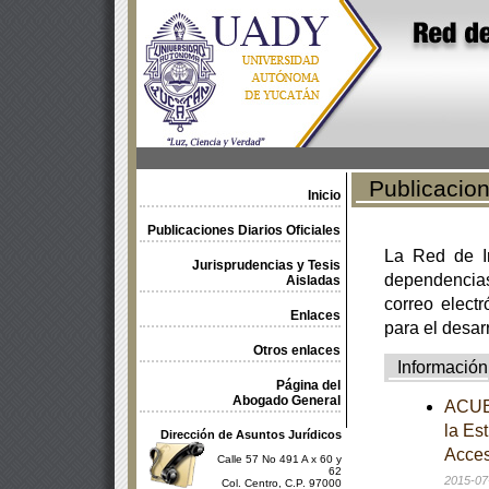
Publicacione
Inicio
Publicaciones Diarios Oficiales
La Red de In
Jurisprudencias y Tesis
dependencia
Aisladas
correo electr
Enlaces
para el desar
Otros enlaces
Información
Página del
Abogado General
ACUER
la Es
Dirección de Asuntos Jurídicos
Acces
Calle 57 No 491 A x 60 y
62
2015-07
Col. Centro, C.P. 97000