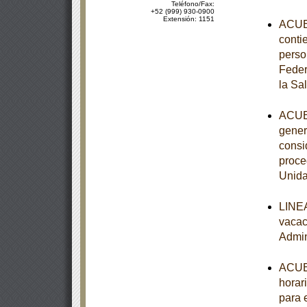
Teléfono/Fax:
+52 (999) 930-0900
Extensión: 1151
ACUER
contie
perso
Feder
la Sa
ACUER
gener
consi
proce
Unida
LINEA
vacac
Admin
ACUER
horari
para 