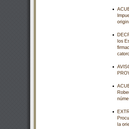
ACUER
Impue
origi
DECRE
los E
firma
cator
AVISO
PROY
ACUER
Rober
númer
EXTRA
Procu
la or